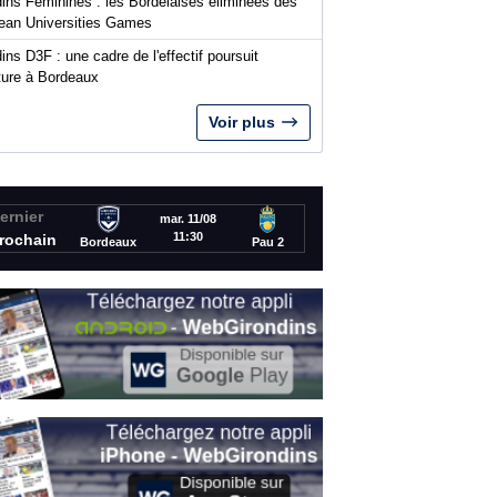
dins Féminines : les Bordelaises éliminées des
ean Universities Games
ins D3F : une cadre de l'effectif poursuit
nture à Bordeaux
Voir plus
ernier
mar. 11/08
11:30
rochain
Bordeaux
Pau 2