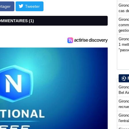
Girond
rtager
Tweeter
cas de
Girond
COMMENTAIRES (
1
)
comme
gestio
Girond
1 mett
"passe
Girond
Bel Ai
Girond
recru
Girond
l'entr