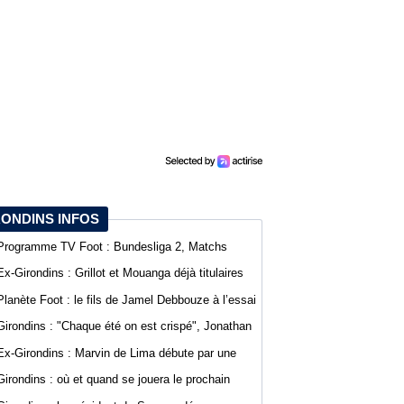
RONDINS INFOS
Programme TV Foot : Bundesliga 2, Matchs
amicaux et Jupiler Pro League
Ex-Girondins : Grillot et Mouanga déjà titulaires
pour la reprise de la Ligue 2
Planète Foot : le fils de Jamel Debbouze à l’essai
au SCO d’Angers
Girondins : "Chaque été on est crispé", Jonathan
D’Agostino fait part de sa lassitude
Ex-Girondins : Marvin de Lima débute par une
défaite avec Villefranche en Ligue 3
Girondins : où et quand se jouera le prochain
match de préparation ?