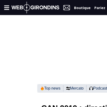
Boutique
Pariez
FIL
INFO
VIDÉOS
MERCATO
FORUM
N2
Top news
Mercato
Podcast
RÉGIONAL 1
FÉMININES