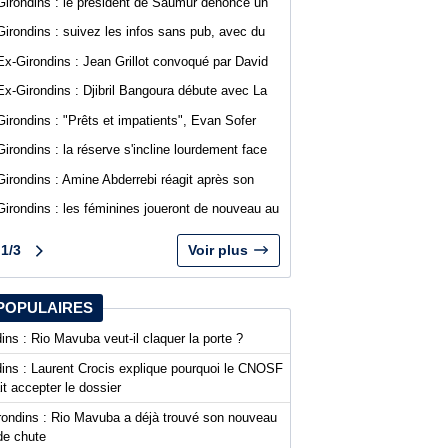
Girondins : le président de Saumur dénonce un
traitement différent pour Bordeaux
Girondins : suivez les infos sans pub, avec du
confort sur WebGirondins
Ex-Girondins : Jean Grillot convoqué par David
Guion pour la première journée de Ligue 2
Ex-Girondins : Djibril Bangoura débute avec La
Roche Vendée en Ligue 3
Girondins : "Prêts et impatients", Evan Sofer
s'exprime sur les réseaux sociaux
Girondins : la réserve s'incline lourdement face
au SA Mérignacais
Girondins : Amine Abderrebi réagit après son
premier but avec Bordeaux
Girondins : les féminines joueront de nouveau au
stade Bel Air
1/3
Voir plus
POPULAIRES
ins : Rio Mavuba veut-il claquer la porte ?
dins : Laurent Crocis explique pourquoi le CNOSF
it accepter le dossier
rondins : Rio Mavuba a déjà trouvé son nouveau
de chute