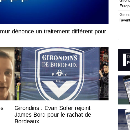
Giron
Europ
Girond
l'ave
umur dénonce un traitement différent pour
D
P
es
Girondins : Evan Sofer rejoint
James Bord pour le rachat de
Bordeaux