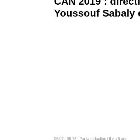
CAN 2019 : direct
Youssouf Sabaly e
BOUTIQUE
PARIEZ
06/07 - 09:13 | Par la rédaction | Il y a 8 ans