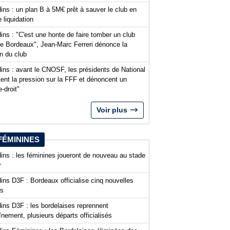
ins : un plan B à 5M€ prêt à sauver le club en
 liquidation
ins : "C'est une honte de faire tomber un club
 Bordeaux", Jean-Marc Ferreri dénonce la
n du club
ins : avant le CNOSF, les présidents de National
ent la pression sur la FFF et dénoncent un
-droit"
Voir plus
FÉMININES
ins : les féminines joueront de nouveau au stade
r
ins D3F : Bordeaux officialise cinq nouvelles
es
ins D3F : les bordelaises reprennent
aînement, plusieurs départs officialisés