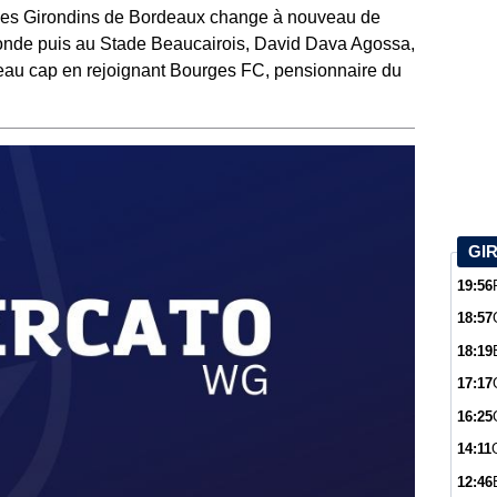
 des Girondins de Bordeaux change à nouveau de
onde puis au Stade Beaucairois, David Dava Agossa,
veau cap en rejoignant Bourges FC, pensionnaire du
GI
19:56
18:57
18:19
17:17
16:25
14:11
12:46