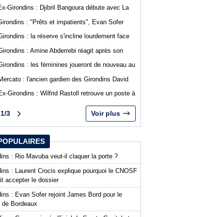
Guion pour la première journée de Ligue 2
Ex-Girondins : Djibril Bangoura débute avec La
Roche Vendée en Ligue 3
Girondins : "Prêts et impatients", Evan Sofer
s'exprime sur les réseaux sociaux
Girondins : la réserve s'incline lourdement face
au SA Mérignacais
Girondins : Amine Abderrebi réagit après son
premier but avec Bordeaux
Girondins : les féminines joueront de nouveau au
stade Bel Air
Mercato : l'ancien gardien des Girondins David
Dava Agossa rejoint un club de N1
Ex-Girondins : Wilfrid Rastoll retrouve un poste à
Montpellier
1/3
Voir plus
POPULAIRES
ins : Rio Mavuba veut-il claquer la porte ?
dins : Laurent Crocis explique pourquoi le CNOSF
it accepter le dossier
ins : Evan Sofer rejoint James Bord pour le
t de Bordeaux