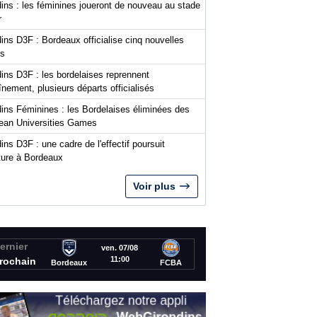
ins : les féminines joueront de nouveau au stade
r
ins D3F : Bordeaux officialise cinq nouvelles
es
ins D3F : les bordelaises reprennent
aînement, plusieurs départs officialisés
dins Féminines : les Bordelaises éliminées des
ean Universities Games
ins D3F : une cadre de l'effectif poursuit
nture à Bordeaux
Voir plus
ernier
ven. 07/08
11:00
rochain
Bordeaux
FCBA