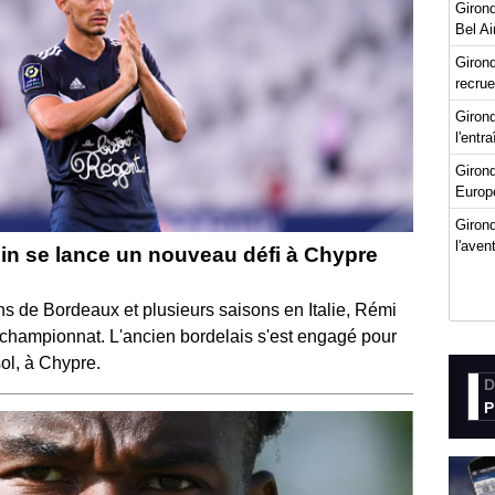
Girond
Bel Ai
Girond
recru
Girond
l'entr
Giron
Europ
Girond
l'ave
in se lance un nouveau défi à Chypre
s de Bordeaux et plusieurs saisons en Italie, Rémi
championnat. L'ancien bordelais s'est engagé pour
ol, à Chypre.
D
P