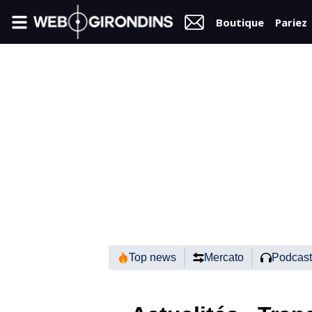
Boutique
Pariez
FIL
INFO
VIDÉOS
MERCATO
FORUM
N2
Top news
Mercato
Podcast
RÉGIONAL
1