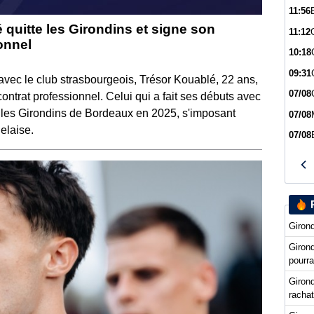
11:56
 quitte les Girondins et signe son
11:12
onnel
10:18
09:31
 avec le club strasbourgeois, Trésor Kouablé, 22 ans,
07/08
ontrat professionnel. Celui qui a fait ses débuts avec
nt les Girondins de Bordeaux en 2025, s'imposant
07/08
elaise.
07/08
Girond
Giron
pourra
Girond
racha