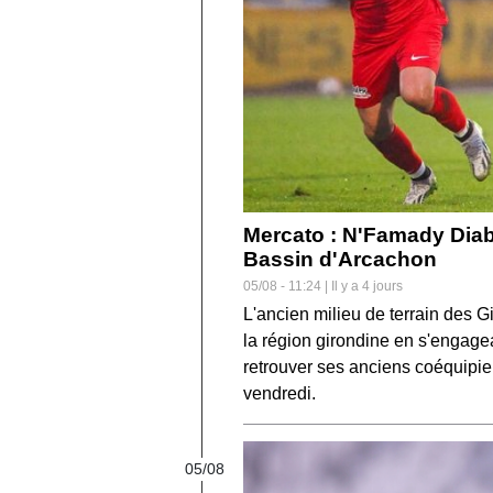
Mercato : N'Famady Diaby
Bassin d'Arcachon
05/08 - 11:24 | Il y a 4 jours
L'ancien milieu de terrain des 
la région girondine en s'engagea
retrouver ses anciens coéquipier
vendredi.
05/08