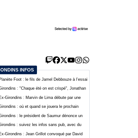
RONDINS INFOS
Planète Foot : le fils de Jamel Debbouze à l’essai
au SCO d’Angers
Girondins : "Chaque été on est crispé", Jonathan
D’Agostino fait part de sa lassitude
Ex-Girondins : Marvin de Lima débute par une
défaite avec Villefranche en Ligue 3
Girondins : où et quand se jouera le prochain
match de préparation ?
Girondins : le président de Saumur dénonce un
traitement différent pour Bordeaux
Girondins : suivez les infos sans pub, avec du
confort sur WebGirondins
Ex-Girondins : Jean Grillot convoqué par David