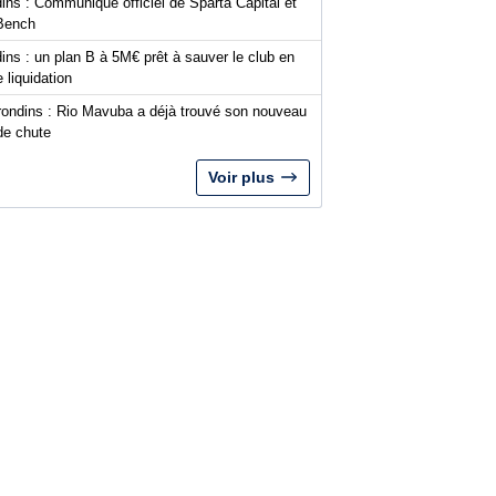
ins : Communiqué officiel de Sparta Capital et
Bench
ins : un plan B à 5M€ prêt à sauver le club en
 liquidation
rondins : Rio Mavuba a déjà trouvé son nouveau
de chute
Voir plus