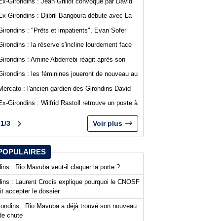
Ex-Girondins : Jean Grillot convoqué par David
Guion pour la première journée de Ligue 2
Ex-Girondins : Djibril Bangoura débute avec La
Roche Vendée en Ligue 3
Girondins : "Prêts et impatients", Evan Sofer
s'exprime sur les réseaux sociaux
Girondins : la réserve s'incline lourdement face
au SA Mérignacais
Girondins : Amine Abderrebi réagit après son
premier but avec Bordeaux
Girondins : les féminines joueront de nouveau au
stade Bel Air
Mercato : l'ancien gardien des Girondins David
Dava Agossa rejoint un club de N1
Ex-Girondins : Wilfrid Rastoll retrouve un poste à
Montpellier
1/3
Voir plus
POPULAIRES
ins : Rio Mavuba veut-il claquer la porte ?
dins : Laurent Crocis explique pourquoi le CNOSF
it accepter le dossier
rondins : Rio Mavuba a déjà trouvé son nouveau
de chute