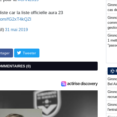
Girond
cas de
ste car la liste officielle aura 23
Girond
r.com/fG2xT4kQZI
comme
gestio
ll)
31 mai 2019
Girond
1 mett
"passe
rtager
Tweeter
COMMENTAIRES (
0
)
Girond
Bel Ai
Girond
recru
Girond
l'entr