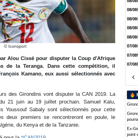
08/08
08/08
08/08
08/08
08/08
© Iconsport
07/08
07/08
 par Alou Cissé pour disputer la Coup d'Afrique
07/08
s de la Teranga. Dans cette compétition, il
François Kamano, eux aussi sélectionnés avec
eurs des Girondins vont disputer la CAN 2019. La
du 21 juin au 19 juillet prochain. Samuel Kalu,
Girond
 Youssouf Sabaly sont sélectionnés pour cette
Giron
es deux premiers se rencontreront en poule, le
pourra
Algérie, du Kenya et de la Tanzanie.
Ex-Gi
point 
sé pour la
#CAN2019