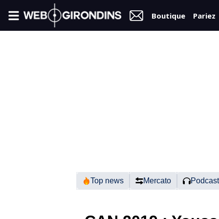
Boutique
Pariez
FIL
INFO
VIDÉOS
MERCATO
FORUM
N2
Top news
Mercato
Podcast
RÉGIONAL 1
FÉMININES