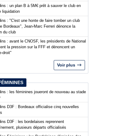
ins : un plan B à 5M€ prêt à sauver le club en
 liquidation
ins : "C'est une honte de faire tomber un club
 Bordeaux", Jean-Marc Ferreri dénonce la
n du club
ins : avant le CNOSF, les présidents de National
ent la pression sur la FFF et dénoncent un
-droit"
Voir plus
FÉMININES
ins : les féminines joueront de nouveau au stade
r
ins D3F : Bordeaux officialise cinq nouvelles
es
ins D3F : les bordelaises reprennent
aînement, plusieurs départs officialisés