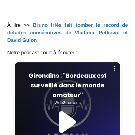
À lire >>
Bruno Irlès fait tomber le record de
défaites consécutives de Vladimir Petkovic et
David Guion
Notre podcast court à écouter :