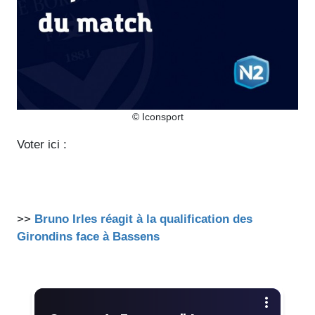
© Iconsport
Voter ici :
>>
Bruno Irles réagit à la qualification des
Girondins face à Bassens