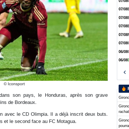
07/08
07/08
07/08
07/08
07/08
07/08
06/08
06/08
© Iconsport
 dans son pays, le Honduras, après son grave
Girond
dins de Bordeaux.
Girond
racha
ion avec le CD Olimpia. Il a déjà inscrit deux buts.
Giron
s et le second face au FC Motagua.
pourra