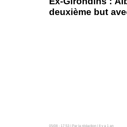
Ex-Girondins : Al
deuxième but avec
BOUTIQUE
PARIEZ
05/08 - 17:53 | Par la rédaction | Il y a 1 an