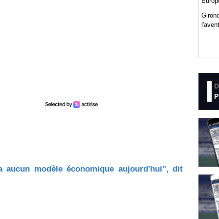
Europ
Girond
l'ave
D
P
 a aucun modèle économique aujourd'hui", dit