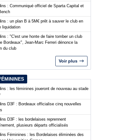
ins : Communiqué officiel de Sparta Capital et
Bench
ins : un plan B à 5M€ prêt à sauver le club en
 liquidation
ins : "C'est une honte de faire tomber un club
 Bordeaux", Jean-Marc Ferreri dénonce la
n du club
Voir plus
FÉMININES
ins : les féminines joueront de nouveau au stade
r
ins D3F : Bordeaux officialise cinq nouvelles
es
ins D3F : les bordelaises reprennent
aînement, plusieurs départs officialisés
dins Féminines : les Bordelaises éliminées des