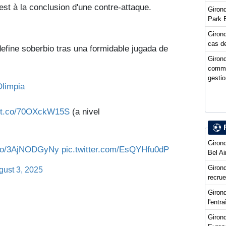
 est à la conclusion d'une contre-attaque.
Girond
Park 
Girond
cas de
ne soberbio tras una formidable jugada de
Girond
comme
gestio
limpia
//t.co/70OXckW15S
(a nivel
Girond
t.co/3AjNODGyNy
pic.twitter.com/EsQYHfu0dP
Bel Ai
Girond
gust 3, 2025
recru
Girond
l'entr
Giron