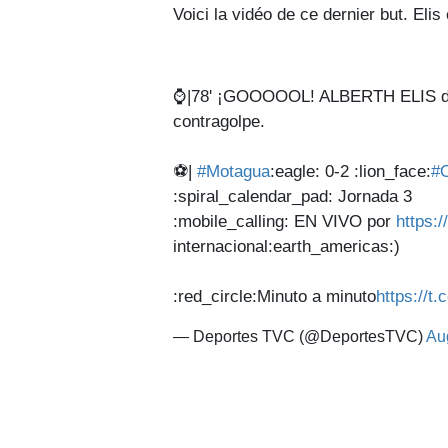
Voici la vidéo de ce dernier but. Elis
⌚|78' ¡GOOOOOL! ALBERTH ELIS defi
contragolpe.
⚽|
#Motagua
:eagle: 0-2 :lion_face:
#O
:spiral_calendar_pad:️ Jornada 3
:mobile_calling: EN VIVO por
https:
internacional:earth_americas:)
:red_circle:Minuto a minuto
https://
— Deportes TVC (@DeportesTVC)
Au