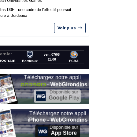
ean Universities Games
ins D3F : une cadre de l'effectif poursuit
nture à Bordeaux
Voir plus
ernier
ven. 07/08
11:00
rochain
Bordeaux
FCBA