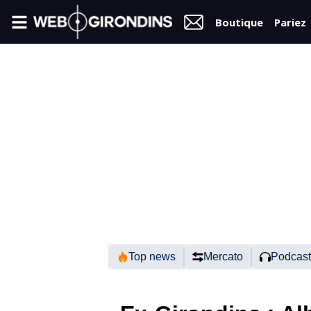
Boutique
Pariez
FIL
INFO
VIDÉOS
MERCATO
FORUM
N2
Top news
Mercato
Podcast
RÉGIONAL 1
FÉMININES