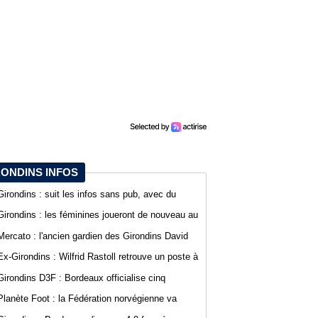
RONDINS INFOS
Girondins : suit les infos sans pub, avec du
confort sur WebGirondins
Girondins : les féminines joueront de nouveau au
stade Bel Air
Mercato : l'ancien gardien des Girondins David
Dava Agossa rejoint un club de N1
Ex-Girondins : Wilfrid Rastoll retrouve un poste à
Montpellier
Girondins D3F : Bordeaux officialise cinq
nouvelles recrues
Planète Foot : la Fédération norvégienne va
appeler à la démission du président de la FIFA