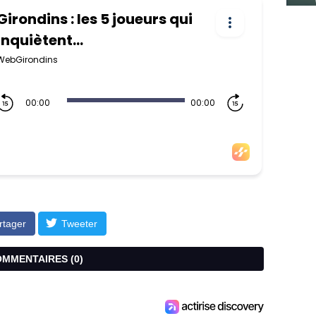
rtager
Tweeter
COMMENTAIRES (
0
)