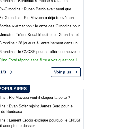
Girondins : Bordeaux s'impose 4-0 face à
Gianni Infantino
Arcachon avec des buts de Koffi et Lavenant
Ex-Girondins : Ruben Pardo avait senti que
"quelque chose de grave allait arriver"
Ex-Girondins : Rio Mavuba a déjà trouvé son
nouveau point de chute
Bordeaux-Arcachon : le onze des Girondins pour
le deuxième match de préparation
Mercato : Trésor Kouablé quitte les Girondins et
signe son premier contrat professionnel
Girondins : 28 joueurs à l'entraînement dans un
contexte mouvementé
Girondins : le CNOSF pourrait offrir une nouvelle
chance à Bordeaux devant la DNCG
Djino Forté répond sans filtre à vos questions !
Live abonnés WebGirondins
1/3
Voir plus
POPULAIRES
ins : Rio Mavuba veut-il claquer la porte ?
ins : Evan Sofer rejoint James Bord pour le
t de Bordeaux
dins : Laurent Crocis explique pourquoi le CNOSF
it accepter le dossier