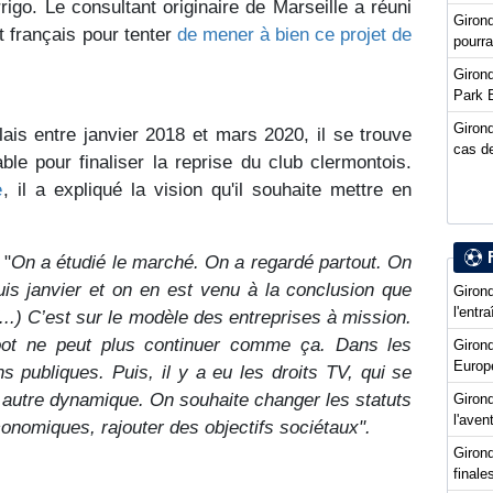
igo. Le consultant originaire de Marseille a réuni
Giron
t français pour tenter
de mener à bien ce projet de
pourra
Girond
Park 
Girond
ais entre janvier 2018 et mars 2020, il se trouve
cas de
ble pour finaliser la reprise du club clermontois.
e
, il a expliqué la vision qu'il souhaite mettre en
 "
On a étudié le marché. On a regardé partout. On
uis janvier et on en est venu à la conclusion que
Girond
l'entr
(...) C’est sur le modèle des entreprises à mission.
oot ne peut plus continuer comme ça. Dans les
Giron
Europ
s publiques. Puis, il y a eu les droits TV, qui se
e autre dynamique. On souhaite changer les statuts
Girond
l'ave
économiques, rajouter des objectifs sociétaux".
Girond
final