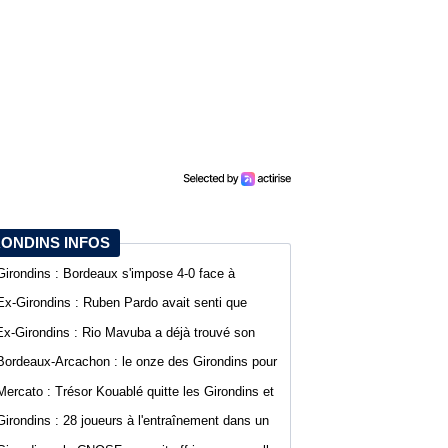
RONDINS INFOS
Girondins : Bordeaux s'impose 4-0 face à
Arcachon avec des buts de Koffi et Lavenant
Ex-Girondins : Ruben Pardo avait senti que
"quelque chose de grave allait arriver"
Ex-Girondins : Rio Mavuba a déjà trouvé son
nouveau point de chute
Bordeaux-Arcachon : le onze des Girondins pour
le deuxième match de préparation
Mercato : Trésor Kouablé quitte les Girondins et
signe son premier contrat professionnel
Girondins : 28 joueurs à l'entraînement dans un
contexte mouvementé