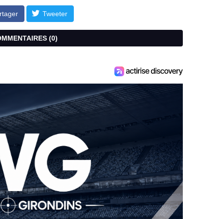
rtager
Tweeter
COMMENTAIRES (
0
)