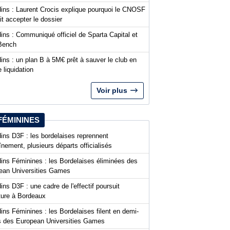
dins : Laurent Crocis explique pourquoi le CNOSF
it accepter le dossier
ins : Communiqué officiel de Sparta Capital et
Bench
ins : un plan B à 5M€ prêt à sauver le club en
 liquidation
Voir plus
FÉMININES
ins D3F : les bordelaises reprennent
aînement, plusieurs départs officialisés
dins Féminines : les Bordelaises éliminées des
ean Universities Games
ins D3F : une cadre de l'effectif poursuit
nture à Bordeaux
ins Féminines : les Bordelaises filent en demi-
es des European Universities Games