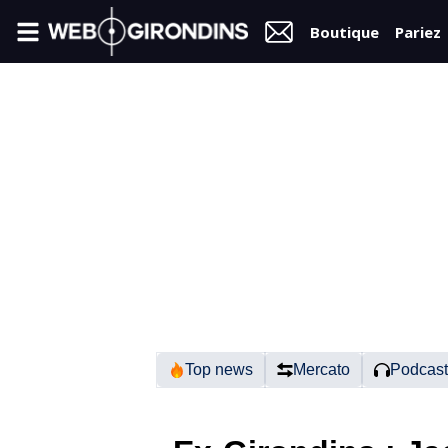
Boutique
Pariez
FIL
INFO
VIDÉOS
MERCATO
FORUM
N2
Top news
Mercato
Podcast
RÉGIONAL 1
FÉMININES