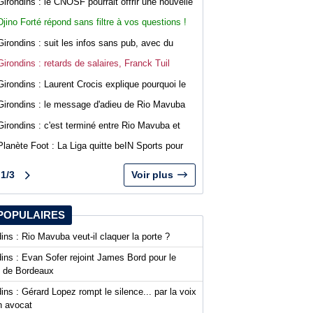
Girondins : le CNOSF pourrait offrir une nouvelle
chance à Bordeaux devant la DNCG
Djino Forté répond sans filtre à vos questions !
Live abonnés WebGirondins
Girondins : suit les infos sans pub, avec du
confort sur WebGirondins
Girondins : retards de salaires, Franck Tuil
rassure les troupes au Haillan
Girondins : Laurent Crocis explique pourquoi le
CNOSF pourrait accepter le dossier
Girondins : le message d'adieu de Rio Mavuba
après son départ
Girondins : c'est terminé entre Rio Mavuba et
Bordeaux
Planète Foot : La Liga quitte beIN Sports pour
DAZN
1/3
Voir plus
POPULAIRES
ins : Rio Mavuba veut-il claquer la porte ?
ins : Evan Sofer rejoint James Bord pour le
t de Bordeaux
ins : Gérard Lopez rompt le silence... par la voix
n avocat