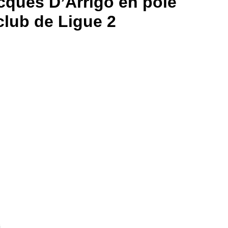
cques D’Arrigo en pole
club de Ligue 2
s