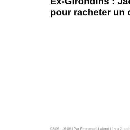
Ex-Girondins : Ja
pour racheter un 
BOUTIQUE
PARIEZ
03/06 - 16:09 | Par Emmanuel Lafond | Il y a 2 moi