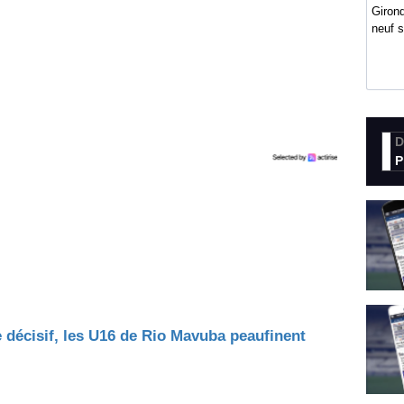
Girond
neuf 
D
P
e décisif, les U16 de Rio Mavuba peaufinent