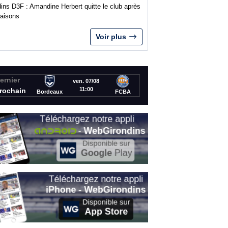
ins D3F : Amandine Herbert quitte le club après
saisons
Voir plus
ernier
ven. 07/08
11:00
rochain
Bordeaux
FCBA