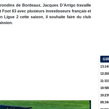
rondins de Bordeaux, Jacques D’Arrigo travaille
t Foot 63 avec plusieurs investisseurs français et
 Ligue 2 cette saison, il souhaite faire du club
ission.
GI
13:14
12:26
11:31
10:58
10:23
09:34