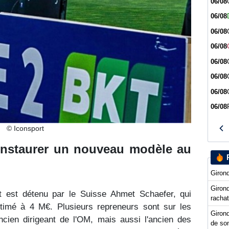
06/08
06/08
06/08
06/08
06/08
06/08
06/08
06/08
© Iconsport
instaurer un nouveau modèle au
Girond
Girond
t est détenu par le Suisse Ahmet Schaefer, qui
racha
timé à 4 M€. Plusieurs repreneurs sont sur les
Girond
cien dirigeant de l'OM, mais aussi l'ancien des
de so