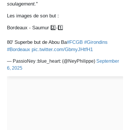
soulagement.
"
Les images de son but :
Bordeaux - Saumur 2️⃣-1️⃣
80' Superbe but de Abou Ba
#FCGB
#Girondins
#Bordeaux
pic.twitter.com/GbmyJHtfH1
— PassioNey :blue_heart: (@NeyPhilippe)
September
6, 2025