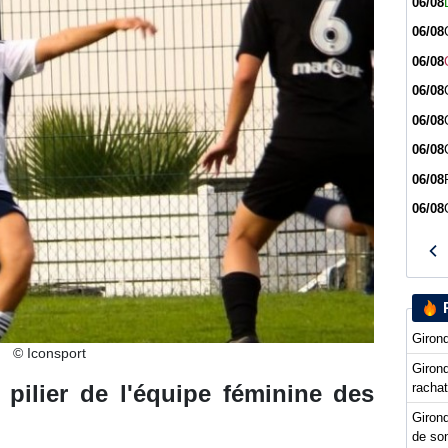
06/08
06/08
06/08
06/08
06/08
06/08
06/08
06/08
Girond
© Iconsport
Girond
racha
 pilier de l'équipe féminine des
Girond
de so