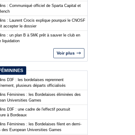
ins : Communiqué officiel de Sparta Capital et
Bench
dins : Laurent Crocis explique pourquoi le CNOSF
it accepter le dossier
ins : un plan B à 5M€ prêt à sauver le club en
 liquidation
Voir plus
FÉMININES
ins D3F : les bordelaises reprennent
aînement, plusieurs départs officialisés
dins Féminines : les Bordelaises éliminées des
ean Universities Games
ins D3F : une cadre de l'effectif poursuit
nture à Bordeaux
ins Féminines : les Bordelaises filent en demi-
es des European Universities Games