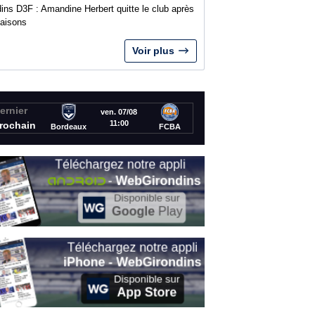
ins D3F : Amandine Herbert quitte le club après
saisons
Voir plus
ernier
ven. 07/08
11:00
rochain
Bordeaux
FCBA