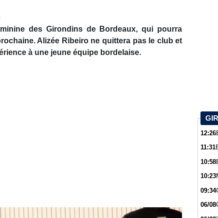
s
éminine des Girondins de Bordeaux, qui pourra
rochaine. Alizée Ribeiro ne quittera pas le club et
érience à une jeune équipe bordelaise.
GI
12:26
11:31
10:58
10:23
09:34
06/08