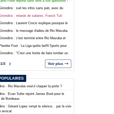
Djino Forté répond sans filtre à vos questions !
Live abonnés WebGirondins
Girondins : suit les infos sans pub, avec du
confort sur WebGirondins
Girondins : retards de salaires, Franck Tuil
rassure les troupes au Haillan
Girondins : Laurent Crocis explique pourquoi le
CNOSF pourrait accepter le dossier
Girondins : le message d'adieu de Rio Mavuba
après son départ
Girondins : c'est terminé entre Rio Mavuba et
Bordeaux
Planète Foot : La Liga quitte beIN Sports pour
DAZN
Girondins : "C'est une honte de faire tomber un
club comme Bordeaux", Jean-Marc Ferreri
dénonce la gestion du club
1/3
Voir plus
POPULAIRES
ins : Rio Mavuba veut-il claquer la porte ?
ins : Evan Sofer rejoint James Bord pour le
t de Bordeaux
ins : Gérard Lopez rompt le silence... par la voix
n avocat