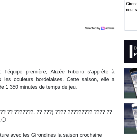
Girond
neuf 
D
P
l'équipe première, Alizée Ribeiro s'apprête à
 les couleurs bordelaises. Cette saison, elle a
 de 1 350 minutes de temps de jeu.
???? ?? ???????, ?? ???) ???? ????????? ???? ??
:⚪️
nture avec les Girondines la saison prochaine