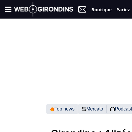
Boutique
Pariez
FIL
INFO
VIDÉOS
MERCATO
FORUM
N2
Top news
Mercato
Podcast
RÉGIONAL 1
FÉMININES