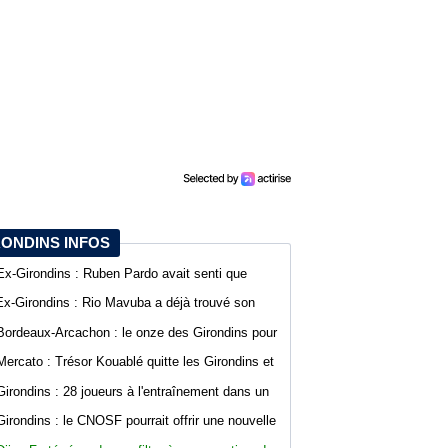
RONDINS INFOS
Ex-Girondins : Ruben Pardo avait senti que
"quelque chose de grave allait arriver"
Ex-Girondins : Rio Mavuba a déjà trouvé son
nouveau point de chute
Bordeaux-Arcachon : le onze des Girondins pour
le deuxième match de préparation
Mercato : Trésor Kouablé quitte les Girondins et
signe son premier contrat professionnel
Girondins : 28 joueurs à l'entraînement dans un
contexte mouvementé
Girondins : le CNOSF pourrait offrir une nouvelle
chance à Bordeaux devant la DNCG