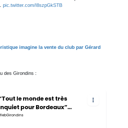
e…
pic.twitter.com/l8szpGkSTB
ristique imagine la vente du club par Gérard
tu des Girondins :