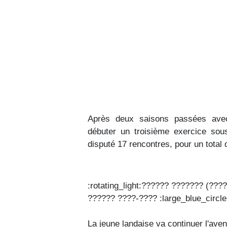
Après deux saisons passées avec 
débuter un troisième exercice sous
disputé 17 rencontres, pour un total
:rotating_light:?????? ??????? (??
?????? ????-???? :large_blue_circle
La jeune landaise va continuer l'ave