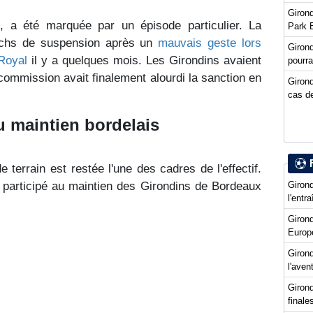
Girond
s, a été marquée par un épisode particulier. La
Park 
tchs de suspension après un
mauvais geste lors
Giron
Royal
il y a quelques mois. Les Girondins avaient
pourra
 commission avait finalement alourdi la sanction en
Girond
cas de
u maintien bordelais
 terrain est restée l'une des cadres de l'effectif.
Girond
 participé au maintien des Girondins de Bordeaux
l'entr
Giron
Europ
Girond
l'ave
Girond
final