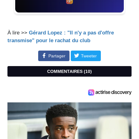
À lire >>
Gérard Lopez : "Il n'y a pas d'offre
transmise" pour le rachat du club
Partager
Tweeter
COMMENTAIRES (
10
)