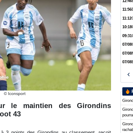
12:46
11:56
11:12
10:18
09:31
07/08
07/08
07/08
© Iconsport
Girond
 le maintien des Girondins
Giron
oot 43
pourra
Girond
racha
 à 3 points des Girondins au classement, reçoit