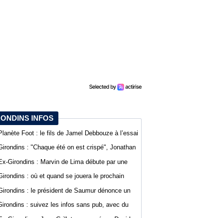
RONDINS INFOS
Planète Foot : le fils de Jamel Debbouze à l’essai
au SCO d’Angers
Girondins : "Chaque été on est crispé", Jonathan
D’Agostino fait part de sa lassitude
Ex-Girondins : Marvin de Lima débute par une
défaite avec Villefranche en Ligue 3
Girondins : où et quand se jouera le prochain
match de préparation ?
Girondins : le président de Saumur dénonce un
traitement différent pour Bordeaux
Girondins : suivez les infos sans pub, avec du
confort sur WebGirondins