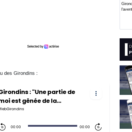
Girond
l'ave
D
P
tu des Girondins :