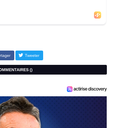
rtager
Tweeter
COMMENTAIRES (
)