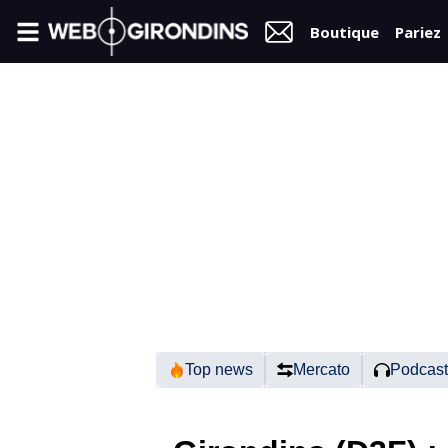
Boutique
Pariez
FIL
INFO
VIDÉOS
MERCATO
FORUM
N2
Top news
Mercato
Podcast
RÉGIONAL 1
FÉMININES