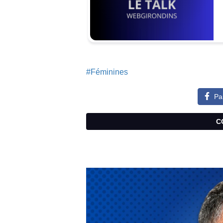
#Féminines
Pa