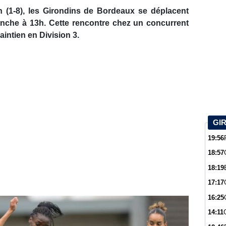
 (1-8), les Girondins de Bordeaux se déplacent
anche à 13h. Cette rencontre chez un concurrent
aintien en Division 3.
GI
19:56
18:57
18:19
17:17
16:25
14:11