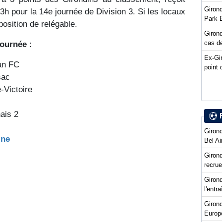
Girond
h pour la 14e journée de Division 3. Si les locaux
Park 
position de relégable.
Girond
cas de
journée :
Ex-Gi
an FC
point 
sac
-Victoire
ais 2
Girond
ine
Bel Ai
Girond
recru
Girond
l'entr
Giron
Europ