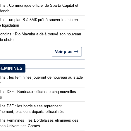
ins : Communiqué officiel de Sparta Capital et
Bench
ins : un plan B à 5M€ prêt à sauver le club en
 liquidation
rondins : Rio Mavuba a déjà trouvé son nouveau
de chute
Voir plus
FÉMININES
ins : les féminines joueront de nouveau au stade
r
ins D3F : Bordeaux officialise cinq nouvelles
es
ins D3F : les bordelaises reprennent
aînement, plusieurs départs officialisés
dins Féminines : les Bordelaises éliminées des
ean Universities Games