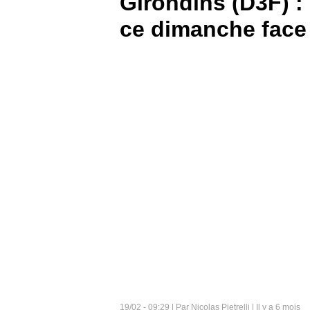
Girondins (D3F) :
ce dimanche face
BOUTIQUE
PARIEZ
19/02 - 09:29 | Par Nicolas Pietrelli | Il y a 6 mois