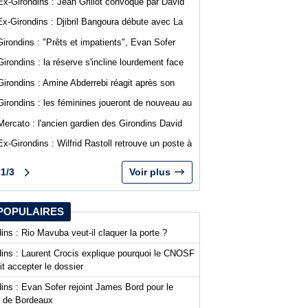
Ex-Girondins : Jean Grillot convoqué par David
Guion pour la première journée de Ligue 2
Ex-Girondins : Djibril Bangoura débute avec La
Roche Vendée en Ligue 3
Girondins : "Prêts et impatients", Evan Sofer
s'exprime sur les réseaux sociaux
Girondins : la réserve s'incline lourdement face
au SA Mérignacais
Girondins : Amine Abderrebi réagit après son
premier but avec Bordeaux
Girondins : les féminines joueront de nouveau au
stade Bel Air
Mercato : l'ancien gardien des Girondins David
Dava Agossa rejoint un club de N1
Ex-Girondins : Wilfrid Rastoll retrouve un poste à
Montpellier
1/3
Voir plus
POPULAIRES
ins : Rio Mavuba veut-il claquer la porte ?
dins : Laurent Crocis explique pourquoi le CNOSF
it accepter le dossier
ins : Evan Sofer rejoint James Bord pour le
t de Bordeaux