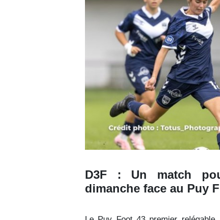
D3F : Un match pour
dimanche face au Puy F
Le Puy Foot 43 premier relégable,