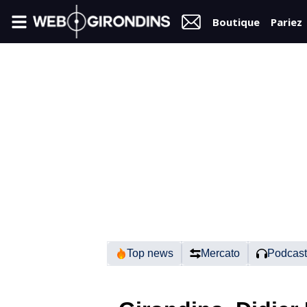
Boutique
Pariez
FIL
INFO
VIDÉOS
MERCATO
FORUM
N2
Top news
Mercato
Podcast
RÉGIONAL 1
FÉMININES