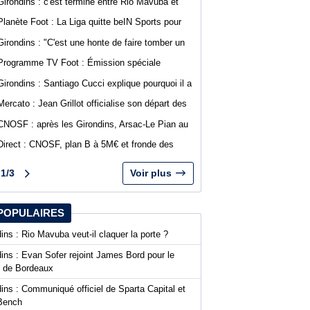
Girondins : c'est terminé entre Rio Mavuba et
Bordeaux
Planète Foot : La Liga quitte beIN Sports pour
DAZN
Girondins : "C'est une honte de faire tomber un
club comme Bordeaux", Jean-Marc Ferreri
Programme TV Foot : Émission spéciale
dénonce la gestion du club
abonnés WebGirondins avec Djino Forté
Girondins : Santiago Cucci explique pourquoi il a
signé la tribune des présidents de N1
Mercato : Jean Grillot officialise son départ des
Girondins et rejoint Clermont Foot
CNOSF : après les Girondins, Arsac-Le Pian au
cœur d'une procédure pour son maintien
Direct : CNOSF, plan B à 5M€ et fronde des
clubs, encore une journée chaude !
1/3
Voir plus
POPULAIRES
ins : Rio Mavuba veut-il claquer la porte ?
ins : Evan Sofer rejoint James Bord pour le
t de Bordeaux
ins : Communiqué officiel de Sparta Capital et
Bench