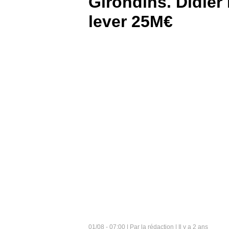
Girondins. Didier
lever 25M€
BOUTIQUE
PARIEZ
01/08 - 07:00 | Par la rédaction | Il y a 2 ans