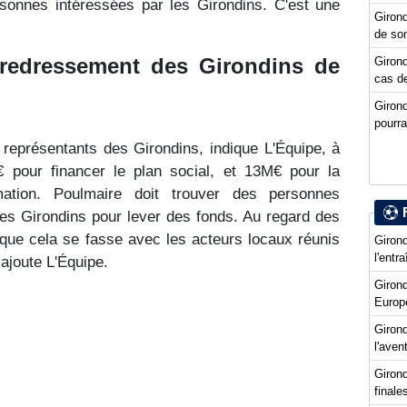
sonnes intéressées par les Girondins. C'est une
Girond
de so
 redressement des Girondins de
Girond
cas de
Giron
pourra
eprésentants des Girondins, indique L'Équipe, à
pour financer le plan social, et 13M€ pour la
mation. Poulmaire doit trouver des personnes
 les Girondins pour lever des fonds. Au regard des
que cela se fasse avec les acteurs locaux réunis
Girond
l'entr
ajoute L'Équipe.
Giron
Europ
Girond
l'ave
Girond
final