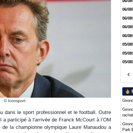
06/08
06/08
06/08
06/08
06/08
05/08
05/08
05/08
Girond
© Iconsport
Girond
 dans le sport professionnel et le football. Outre
racha
l a participé à l'arrivée de Franck McCourt à l’OM
Girond
pé de la championne olympique Laure Manaudou a
Park 