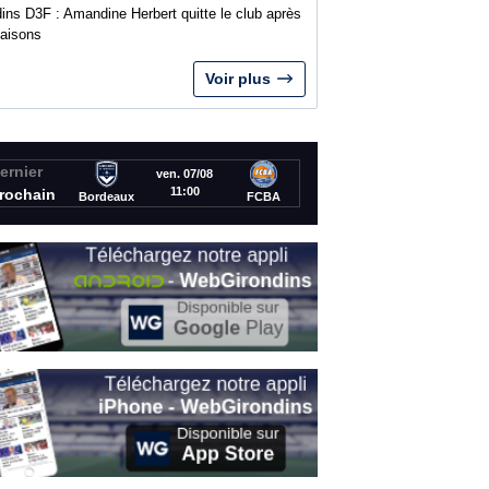
ins D3F : Amandine Herbert quitte le club après
saisons
Voir plus
ernier
ven. 07/08
11:00
rochain
Bordeaux
FCBA