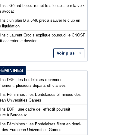
ins : Gérard Lopez rompt le silence... par la voix
n avocat
ins : un plan B à 5M€ prêt à sauver le club en
 liquidation
dins : Laurent Crocis explique pourquoi le CNOSF
it accepter le dossier
Voir plus
FÉMININES
ins D3F : les bordelaises reprennent
aînement, plusieurs départs officialisés
dins Féminines : les Bordelaises éliminées des
ean Universities Games
ins D3F : une cadre de l'effectif poursuit
nture à Bordeaux
ins Féminines : les Bordelaises filent en demi-
es des European Universities Games