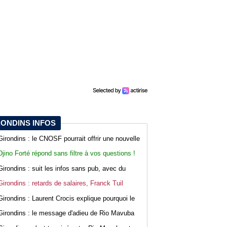
RONDINS INFOS
Girondins : le CNOSF pourrait offrir une nouvelle
chance à Bordeaux devant la DNCG
Djino Forté répond sans filtre à vos questions !
Live abonnés WebGirondins
Girondins : suit les infos sans pub, avec du
confort sur WebGirondins
Girondins : retards de salaires, Franck Tuil
rassure les troupes au Haillan
Girondins : Laurent Crocis explique pourquoi le
CNOSF pourrait accepter le dossier
Girondins : le message d'adieu de Rio Mavuba
après son départ