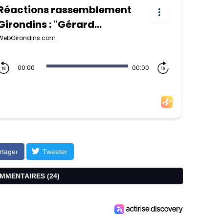
rtager
Tweeter
COMMENTAIRES (
24
)