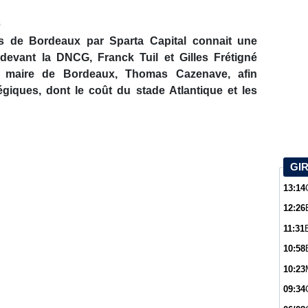
s
ns de Bordeaux par Sparta Capital connait une
devant la DNCG, Franck Tuil et Gilles Frétigné
le maire de Bordeaux, Thomas Cazenave, afin
égiques, dont le coût du stade Atlantique et les
GI
13:14
12:26
11:31
10:58
10:23
09:34