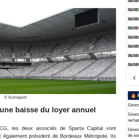
06/08
06/08
06/08
06/08
06/08
06/08
06/08
06/08
© Iconsport
Girond
 une baisse du loyer annuel
Girond
racha
CG, les deux associés de Sparta Capital vont
Girond
st également président de Bordeaux Métropole. Ils
de so