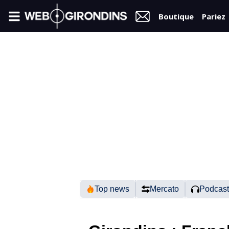
Boutique
Pariez
FIL
INFO
VIDÉOS
MERCATO
FORUM
N2
Top news
Mercato
Podcast
RÉGIONAL 1
FÉMININES