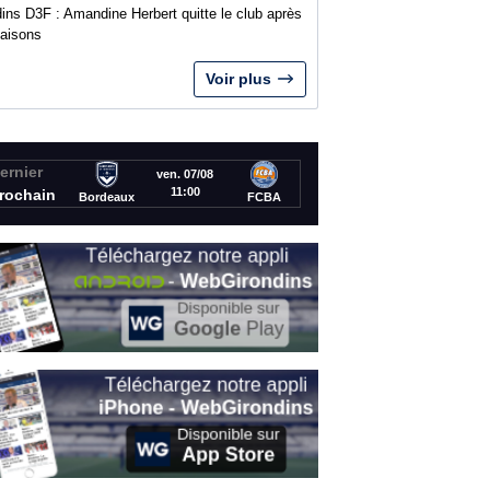
ins D3F : Amandine Herbert quitte le club après
saisons
Voir plus
ernier
ven. 07/08
11:00
rochain
Bordeaux
FCBA