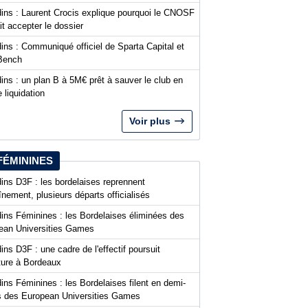
dins : Laurent Crocis explique pourquoi le CNOSF
it accepter le dossier
ins : Communiqué officiel de Sparta Capital et
Bench
ins : un plan B à 5M€ prêt à sauver le club en
 liquidation
Voir plus
FÉMININES
ins D3F : les bordelaises reprennent
aînement, plusieurs départs officialisés
dins Féminines : les Bordelaises éliminées des
ean Universities Games
ins D3F : une cadre de l'effectif poursuit
nture à Bordeaux
ins Féminines : les Bordelaises filent en demi-
es des European Universities Games