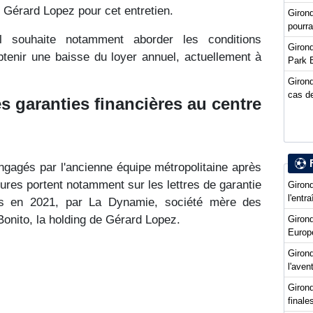
Gérard Lopez pour cet entretien.
Giron
pourra
l souhaite notamment aborder les conditions
Girond
 obtenir une baisse du loyer annuel, actuellement à
Park 
Girond
cas de
es garanties financières au centre
engagés par l'ancienne équipe métropolitaine après
ures portent notamment sur les lettres de garantie
Girond
l'entr
ies en 2021, par La Dynamie, société mère des
onito, la holding de Gérard Lopez.
Giron
Europ
Girond
l'ave
Girond
final