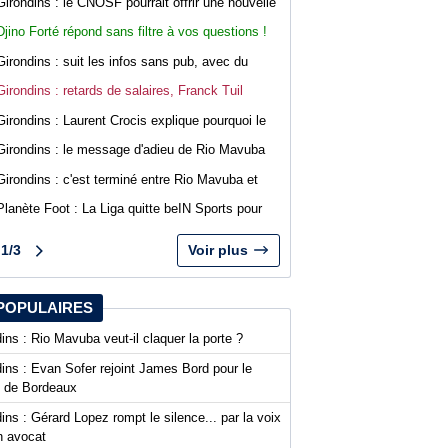
Girondins : le CNOSF pourrait offrir une nouvelle
chance à Bordeaux devant la DNCG
Djino Forté répond sans filtre à vos questions !
Live abonnés WebGirondins
Girondins : suit les infos sans pub, avec du
confort sur WebGirondins
Girondins : retards de salaires, Franck Tuil
rassure les troupes au Haillan
Girondins : Laurent Crocis explique pourquoi le
CNOSF pourrait accepter le dossier
Girondins : le message d'adieu de Rio Mavuba
après son départ
Girondins : c'est terminé entre Rio Mavuba et
Bordeaux
Planète Foot : La Liga quitte beIN Sports pour
DAZN
1/3
Voir plus
POPULAIRES
ins : Rio Mavuba veut-il claquer la porte ?
ins : Evan Sofer rejoint James Bord pour le
t de Bordeaux
ins : Gérard Lopez rompt le silence... par la voix
n avocat