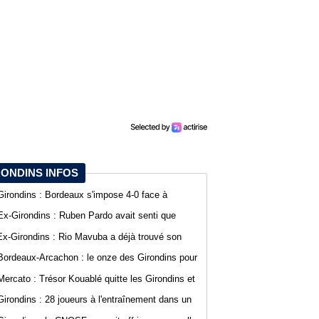
RONDINS INFOS
Girondins : Bordeaux s'impose 4-0 face à
Arcachon avec des buts de Koffi et Lavenant
Ex-Girondins : Ruben Pardo avait senti que
"quelque chose de grave allait arriver"
Ex-Girondins : Rio Mavuba a déjà trouvé son
nouveau point de chute
Bordeaux-Arcachon : le onze des Girondins pour
le deuxième match de préparation
Mercato : Trésor Kouablé quitte les Girondins et
signe son premier contrat professionnel
Girondins : 28 joueurs à l'entraînement dans un
contexte mouvementé