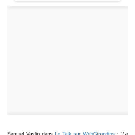
Samuel Vaslin dans
Le Talk sur WebGirondins
: “
La