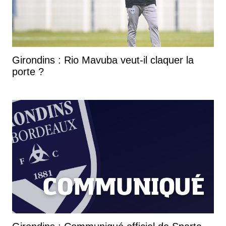
Girondins : Rio Mavuba veut-il claquer la
porte ?