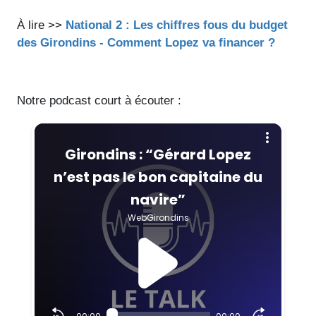
À lire >>
National 2 : Les chiffres fous du budget
des Girondins - Comment Lopez va financer ?
Notre podcast court à écouter :