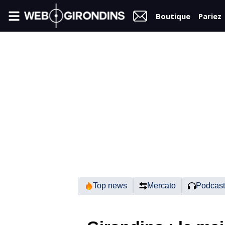
Boutique
Pariez
FIL
INFO
VIDÉOS
MERCATO
FORUM
N2
Top news
Mercato
Podcast
RÉGIONAL 1
FÉMININES