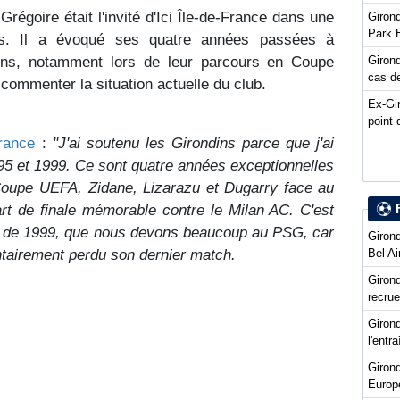
régoire était l'invité d'Ici Île-de-France dans une
Girond
Park 
s. Il a évoqué ses quatre années passées à
Girond
dins, notamment lors de leur parcours en Coupe
cas de
 commenter la situation actuelle du club.
Ex-Gi
point 
France
:
"J'ai soutenu les Girondins parce que j'ai
95 et 1999. Ce sont quatre années exceptionnelles
Coupe UEFA, Zidane, Lizarazu et Dugarry face au
rt de finale mémorable contre le Milan AC. C'est
ce de 1999, que nous devons beaucoup au PSG, car
Girond
Bel Ai
ntairement perdu son dernier match.
Girond
recru
Girond
l'entr
Giron
Europ