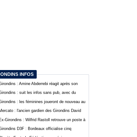
RONDINS INFOS
Girondins : Amine Abderrebi réagit après son
premier but avec Bordeaux
Girondins : suit les infos sans pub, avec du
confort sur WebGirondins
Girondins : les féminines joueront de nouveau au
stade Bel Air
Mercato : l'ancien gardien des Girondins David
Dava Agossa rejoint un club de N1
Ex-Girondins : Wilfrid Rastoll retrouve un poste à
Montpellier
Girondins D3F : Bordeaux officialise cinq
nouvelles recrues