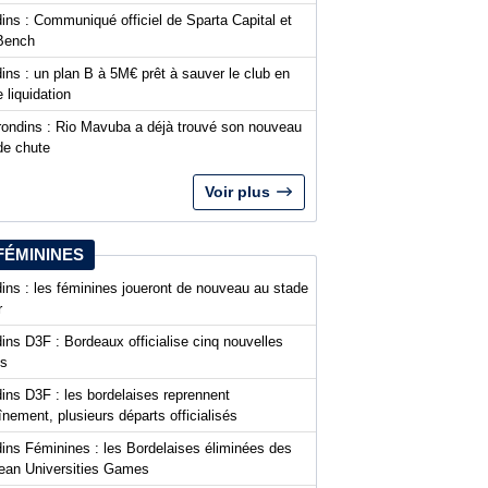
ins : Communiqué officiel de Sparta Capital et
Bench
ins : un plan B à 5M€ prêt à sauver le club en
 liquidation
rondins : Rio Mavuba a déjà trouvé son nouveau
de chute
Voir plus
FÉMININES
ins : les féminines joueront de nouveau au stade
r
ins D3F : Bordeaux officialise cinq nouvelles
es
ins D3F : les bordelaises reprennent
aînement, plusieurs départs officialisés
dins Féminines : les Bordelaises éliminées des
ean Universities Games