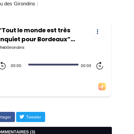
tu des Girondins :
rtager
Tweeter
COMMENTAIRES (
3
)