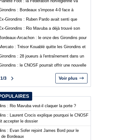
Planète Foot : la Fédération norvégienne va
appeler à la démission du président de la FIFA
Girondins : Bordeaux s'impose 4-0 face à
Gianni Infantino
Arcachon avec des buts de Koffi et Lavenant
Ex-Girondins : Ruben Pardo avait senti que
"quelque chose de grave allait arriver"
Ex-Girondins : Rio Mavuba a déjà trouvé son
nouveau point de chute
Bordeaux-Arcachon : le onze des Girondins pour
le deuxième match de préparation
Mercato : Trésor Kouablé quitte les Girondins et
signe son premier contrat professionnel
Girondins : 28 joueurs à l'entraînement dans un
contexte mouvementé
Girondins : le CNOSF pourrait offrir une nouvelle
chance à Bordeaux devant la DNCG
1/3
Voir plus
POPULAIRES
ins : Rio Mavuba veut-il claquer la porte ?
dins : Laurent Crocis explique pourquoi le CNOSF
it accepter le dossier
ins : Evan Sofer rejoint James Bord pour le
t de Bordeaux