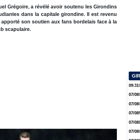
l Grégoire, a révélé avoir soutenu les Girondins
iantes dans la capitale girondine. Il est revenu
 apporté son soutien aux fans bordelais face à la
ub scapulaire.
GI
09:31
07/08
07/08
07/08
07/08
07/08