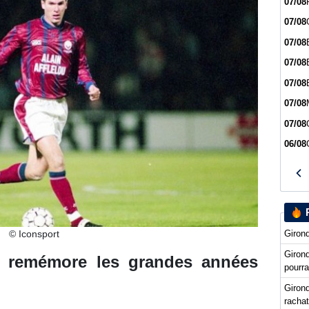
07/08
07/08
07/08
07/08
07/08
07/08
07/08
06/08
Girond
© Iconsport
Giron
 remémore les grandes années
pourra
Girond
racha