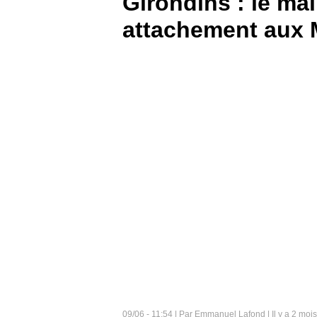
Girondins : le mai
attachement aux 
BOUTIQUE
PARIEZ
09/06 - 11:54 | Par Emmanuel Lafond | Il y a 2 mois