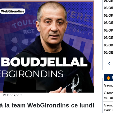
06/08
06/08
06/08
06/08
06/08
05/08
05/08
05/08
Girond
Girond
© Iconsport
racha
 à la team WebGirondins ce lundi
Girond
Park 