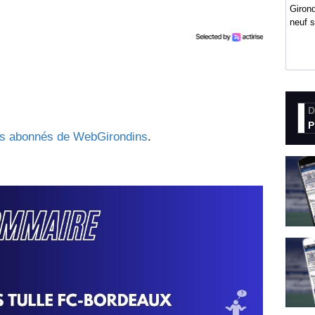
Girond
neuf 
D
P
es abonnés de WebGirondins
.