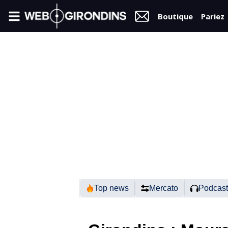
Boutique
Pariez
FIL
INFO
VIDÉOS
MERCATO
FORUM
N2
Top news
Mercato
Podcast
RÉGIONAL 1
FÉMININES