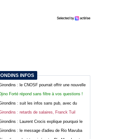
RONDINS INFOS
Girondins : le CNOSF pourrait offrir une nouvelle
chance à Bordeaux devant la DNCG
Djino Forté répond sans filtre à vos questions !
Live abonnés WebGirondins
Girondins : suit les infos sans pub, avec du
confort sur WebGirondins
Girondins : retards de salaires, Franck Tuil
rassure les troupes au Haillan
Girondins : Laurent Crocis explique pourquoi le
CNOSF pourrait accepter le dossier
Girondins : le message d'adieu de Rio Mavuba
après son départ