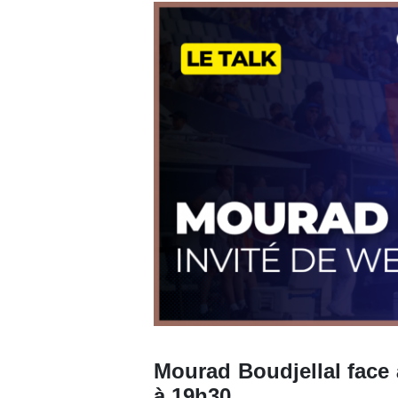
Mourad Boudjellal face
à 19h30