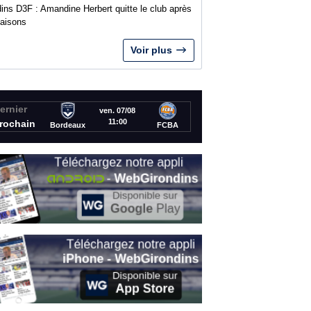
ins D3F : Amandine Herbert quitte le club après
saisons
Voir plus
ernier
ven. 07/08
11:00
rochain
Bordeaux
FCBA