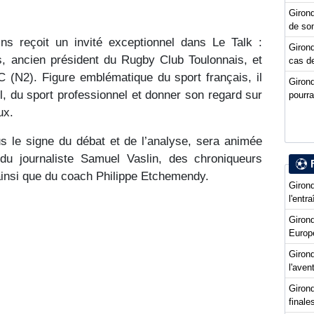
Girond
de so
ns reçoit un invité exceptionnel dans Le Talk :
Girond
s, ancien président du Rugby Club Toulonnais, et
cas de
C (N2). Figure emblématique du sport français, il
Giron
ll, du sport professionnel et donner son regard sur
pourra
ux.
s le signe du débat et de l’analyse, sera animée
 du journaliste Samuel Vaslin, des chroniqueurs
 ainsi que du coach Philippe Etchemendy.
Girond
l'entr
Giron
Europ
Girond
l'ave
Girond
final