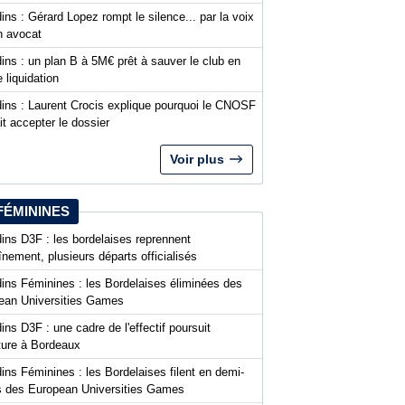
ins : Gérard Lopez rompt le silence... par la voix
n avocat
ins : un plan B à 5M€ prêt à sauver le club en
 liquidation
dins : Laurent Crocis explique pourquoi le CNOSF
it accepter le dossier
Voir plus
FÉMININES
ins D3F : les bordelaises reprennent
aînement, plusieurs départs officialisés
dins Féminines : les Bordelaises éliminées des
ean Universities Games
ins D3F : une cadre de l'effectif poursuit
nture à Bordeaux
ins Féminines : les Bordelaises filent en demi-
es des European Universities Games