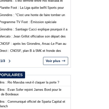
Girondins : c'est terminé entre Rio Mavuba et
Bordeaux
Planète Foot : La Liga quitte beIN Sports pour
DAZN
Girondins : "C'est une honte de faire tomber un
club comme Bordeaux", Jean-Marc Ferreri
Programme TV Foot : Émission spéciale
dénonce la gestion du club
abonnés WebGirondins avec Djino Forté
Girondins : Santiago Cucci explique pourquoi il a
signé la tribune des présidents de N1
Mercato : Jean Grillot officialise son départ des
Girondins et rejoint Clermont Foot
CNOSF : après les Girondins, Arsac-Le Pian au
cœur d'une procédure pour son maintien
Direct : CNOSF, plan B à 5M€ et fronde des
clubs, encore une journée chaude !
1/3
Voir plus
POPULAIRES
ins : Rio Mavuba veut-il claquer la porte ?
ins : Evan Sofer rejoint James Bord pour le
t de Bordeaux
ins : Communiqué officiel de Sparta Capital et
Bench