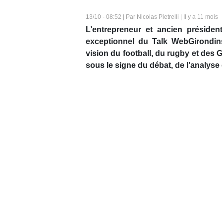
13/10 - 08:52 | Par Nicolas Pietrelli | Il y a 11 mois
L’entrepreneur et ancien présiden
exceptionnel du Talk WebGirondins
vision du football, du rugby et des
sous le signe du débat, de l’analyse 