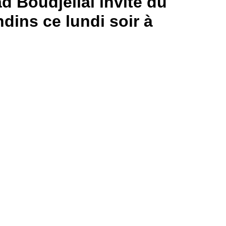
d Boudjellal invité du
dins ce lundi soir à