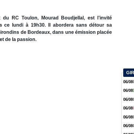
t du RC Toulon, Mourad Boudjellal, est l’invité
 ce lundi à 19h30. Il abordera sans détour sa
 Girondins de Bordeaux, dans une émission placée
et de la passion.
GI
06/08
06/08
06/08
06/08
06/08
06/08