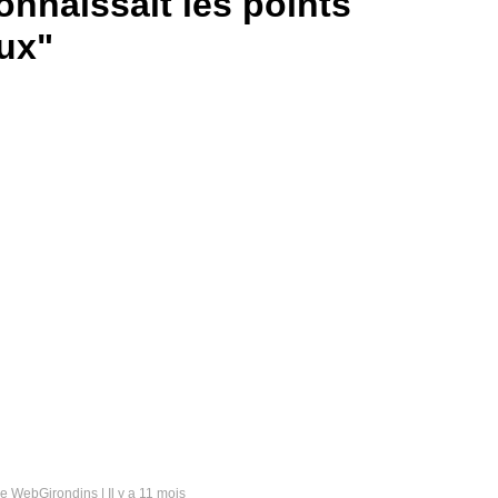
onnaissait les points
ux"
de WebGirondins | Il y a 11 mois