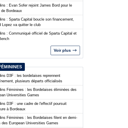
ins : Evan Sofer rejoint James Bord pour le
t de Bordeaux
ins : Sparta Capital boucle son financement,
 Lopez va quitter le club
ins : Communiqué officiel de Sparta Capital et
Bench
Voir plus
FÉMININES
ins D3F : les bordelaises reprennent
aînement, plusieurs départs officialisés
dins Féminines : les Bordelaises éliminées des
ean Universities Games
ins D3F : une cadre de l'effectif poursuit
nture à Bordeaux
ins Féminines : les Bordelaises filent en demi-
es des European Universities Games