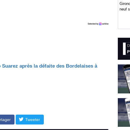
Girond
neuf 
D
P
 Suarez après la défaite des Bordelaises à
rtager
Tweeter