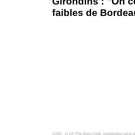
Girondins : "On c
faibles de Bordea
BOUTIQUE
PARIEZ
22/09 - 11:28 | Par Djino Forté, contributeur socio 