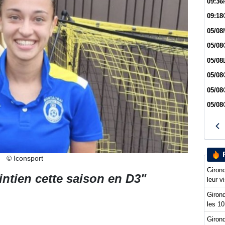
09:36
09:18
05/08
05/08
05/08
05/08
05/08
05/08
© Iconsport
Girond
intien cette saison en D3"
leur v
Girond
les 10
Girond