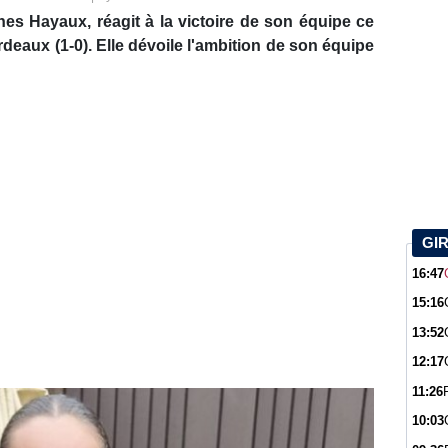
s Hayaux, réagit à la victoire de son équipe ce
eaux (1-0). Elle dévoile l'ambition de son équipe
GI
16:47
15:16
13:52
12:17
11:26
10:03