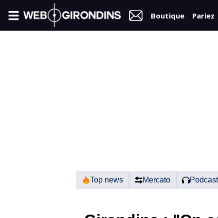
Boutique
Pariez
FIL
INFO
VIDÉOS
MERCATO
FORUM
N2
Top news
Mercato
Podcast
RÉGIONAL 1
FÉMININES