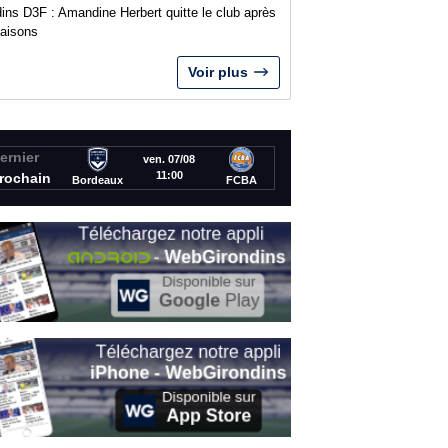
ins D3F : Amandine Herbert quitte le club après
saisons
Voir plus
ernier
ven. 07/08
11:00
rochain
Bordeaux
FCBA