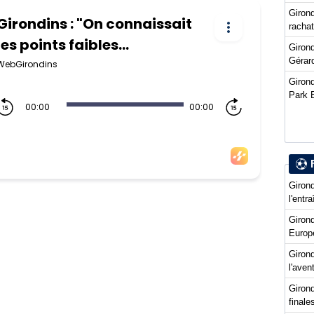
Girond
racha
Girond
Gérard
Girond
Park 
Girond
l'entr
Giron
Europ
Girond
l'ave
Girond
final