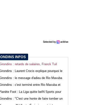
RONDINS INFOS
Girondins : retards de salaires, Franck Tuil
rassure les troupes au Haillan
Girondins : Laurent Crocis explique pourquoi le
CNOSF pourrait accepter le dossier
Girondins : le message d'adieu de Rio Mavuba
après son départ
Girondins : c'est terminé entre Rio Mavuba et
Bordeaux
Planète Foot : La Liga quitte beIN Sports pour
DAZN
Girondins : "C'est une honte de faire tomber un
club comme Bordeaux", Jean-Marc Ferreri