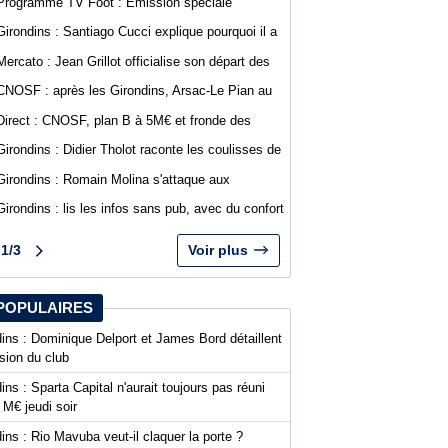
Programme TV Foot : Émission spéciale
dénonce la gestion du club
abonnés WebGirondins avec Djino Forté
Girondins : Santiago Cucci explique pourquoi il a
signé la tribune des présidents de N1
Mercato : Jean Grillot officialise son départ des
Girondins et rejoint Clermont Foot
CNOSF : après les Girondins, Arsac-Le Pian au
cœur d'une procédure pour son maintien
Direct : CNOSF, plan B à 5M€ et fronde des
clubs, encore une journée chaude !
Girondins : Didier Tholot raconte les coulisses de
l'exploit face à l'AC Milan
Girondins : Romain Molina s'attaque aux
instances avant la décision du CNOSF
Girondins : lis les infos sans pub, avec du confort
sur WebGirondins
1/3
Voir plus
POPULAIRES
ins : Dominique Delport et James Bord détaillent
ision du club
ins : Sparta Capital n'aurait toujours pas réuni
 M€ jeudi soir
ins : Rio Mavuba veut-il claquer la porte ?