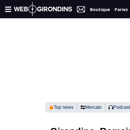
Boutique
Pariez
FIL
INFO
VIDÉOS
MERCATO
FORUM
N2
Top news
Mercato
Podcast
RÉGIONAL 1
FÉMININES