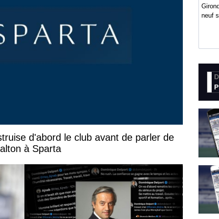
Girond
neuf 
D
P
truise d'abord le club avant de parler de
alton à Sparta