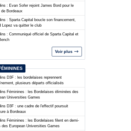
ins : Evan Sofer rejoint James Bord pour le
t de Bordeaux
ins : Sparta Capital boucle son financement,
 Lopez va quitter le club
ins : Communiqué officiel de Sparta Capital et
Bench
Voir plus
FÉMININES
ins D3F : les bordelaises reprennent
aînement, plusieurs départs officialisés
dins Féminines : les Bordelaises éliminées des
ean Universities Games
ins D3F : une cadre de l'effectif poursuit
nture à Bordeaux
ins Féminines : les Bordelaises filent en demi-
es des European Universities Games