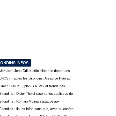
RONDINS INFOS
Mercato : Jean Grillot officialise son départ des
Girondins et rejoint Clermont Foot
CNOSF : après les Girondins, Arsac-Le Pian au
cœur d'une procédure pour son maintien
Direct : CNOSF, plan B à 5M€ et fronde des
clubs, encore une journée chaude !
Girondins : Didier Tholot raconte les coulisses de
l'exploit face à l'AC Milan
Girondins : Romain Molina s'attaque aux
instances avant la décision du CNOSF
Girondins : lis les infos sans pub, avec du confort
sur WebGirondins