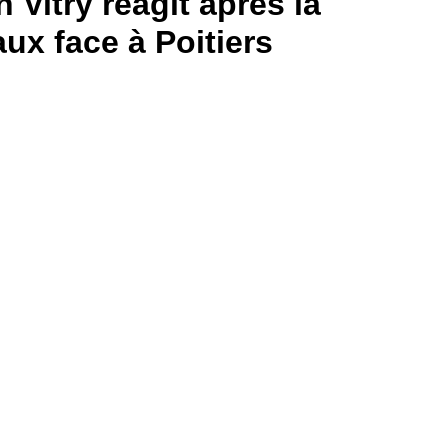
 Vitry réagit après la
ux face à Poitiers