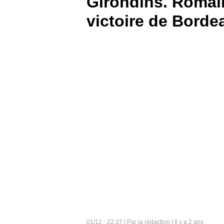
Girondins. Romain
victoire de Bordea
BOUTIQUE
PARIEZ
01/12 - 22:37 | Par la rédaction | Il y a 2 ans