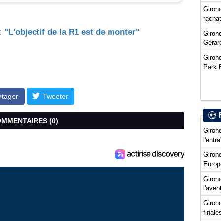
Girond
racha
: "L'objectif de la R1 est de monter"
Girond
Gérard
Girond
Park 
rtager
Tweeter
COMMENTAIRES (
0
)
Girond
l'entr
Giron
Europ
Girond
l'ave
Girond
final