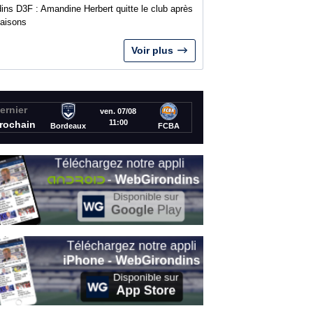
ins D3F : Amandine Herbert quitte le club après
saisons
Voir plus
ernier
ven. 07/08
11:00
rochain
Bordeaux
FCBA