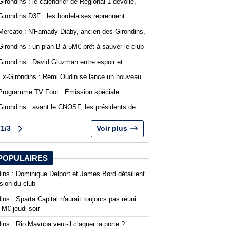
Girondins : le calendrier de Régional 1 dévoilé,
Bordeaux débutera à Saint-Médard-en-Jalles
Girondins D3F : les bordelaises reprennent
l'entraînement, plusieurs départs officialisés
Mercato : N'Famady Diaby, ancien des Girondins,
rejoint le FC Bassin d'Arcachon
Girondins : un plan B à 5M€ prêt à sauver le club
en cas de liquidation
Girondins : David Gluzman entre espoir et
prudence sur le projet de Sparta Capital
Ex-Girondins : Rémi Oudin se lance un nouveau
défi à Chypre
Programme TV Foot : Émission spéciale
abonnés WebGirondins à 18h30
Girondins : avant le CNOSF, les présidents de
National 1 mettent la pression sur la FFF et
dénoncent un "passe-droit"
1/3
Voir plus
POPULAIRES
ins : Dominique Delport et James Bord détaillent
ision du club
ins : Sparta Capital n'aurait toujours pas réuni
 M€ jeudi soir
ins : Rio Mavuba veut-il claquer la porte ?