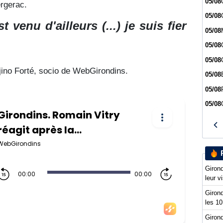
05/08
rgerac.
05/08
 venu d'ailleurs (...) je suis fier
05/08
05/08
05/08
ino Forté, socio de WebGirondins.
05/08
05/08
05/08
Girond
leur v
Girond
les 10
Girond