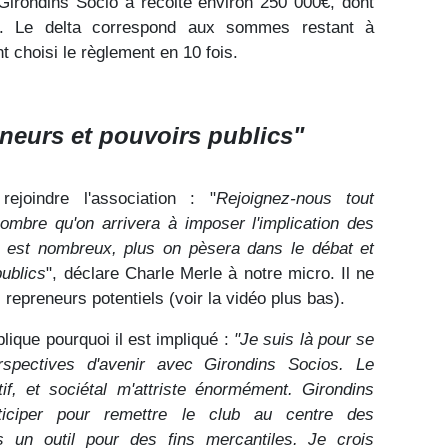
irondins Socio a récolté environ 250 000€, dont
s. Le delta correspond aux sommes restant à
t choisi le règlement en 10 fois.
neurs et pouvoirs publics"
rejoindre l'association : "
Rejoignez-nous tout
ombre qu'on arrivera à imposer l'implication des
n est nombreux, plus on pèsera dans le débat et
ublics
", déclare Charle Merle à notre micro. Il ne
epreneurs potentiels (voir la vidéo plus bas).
plique pourquoi il est impliqué :
"Je suis là pour se
erspectives d'avenir avec Girondins Socios. Le
if, et sociétal m'attriste énormément. Girondins
ciper pour remettre le club au centre des
as un outil pour des fins mercantiles. Je crois