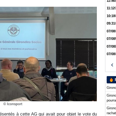
11:56
11:12
10:18
09:31
07/08
07/08
07/08
07/08
Girond
Giron
pourra
© Iconsport
Girond
racha
ésentés à cette AG qui avait pour objet le vote du