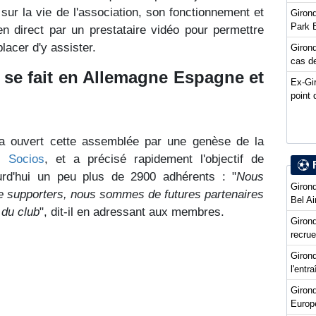
t sur la vie de l'association, son fonctionnement et
Girond
Park 
 en direct par un prestataire vidéo pour permettre
acer d'y assister.
Girond
cas de
 se fait en Allemagne Espagne et
Ex-Gi
point 
a ouvert cette assemblée par une genèse de la
s Socios
, et a précisé rapidement l'objectif de
urd'hui un peu plus de 2900 adhérents : "
Nous
Girond
 supporters, nous sommes de futures partenaires
Bel Ai
 du club
", dit-il en adressant aux membres.
Girond
recru
Girond
l'entr
Giron
Europ