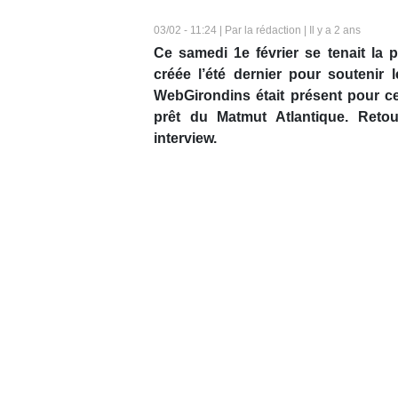
03/02 - 11:24 | Par la rédaction | Il y a 2 ans
Ce samedi 1e février se tenait la 
créée l’été dernier pour soutenir
WebGirondins était présent pour c
prêt du Matmut Atlantique. Reto
interview.