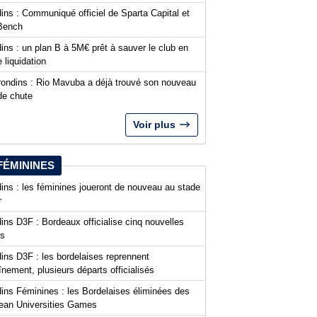
ins : Communiqué officiel de Sparta Capital et
Bench
ins : un plan B à 5M€ prêt à sauver le club en
 liquidation
rondins : Rio Mavuba a déjà trouvé son nouveau
de chute
Voir plus
FÉMININES
ins : les féminines joueront de nouveau au stade
r
ins D3F : Bordeaux officialise cinq nouvelles
es
ins D3F : les bordelaises reprennent
aînement, plusieurs départs officialisés
dins Féminines : les Bordelaises éliminées des
ean Universities Games