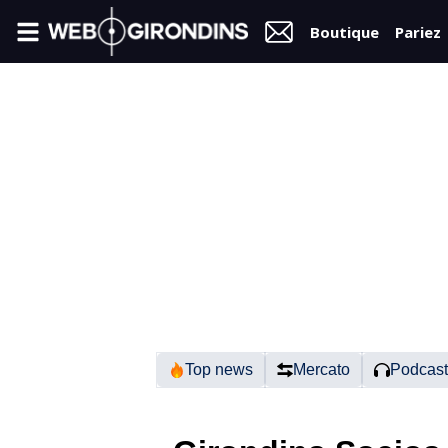
Boutique
Pariez
FIL
INFO
VIDÉOS
MERCATO
FORUM
N2
Top news
Mercato
Podcast
RÉGIONAL 1
FÉMININES