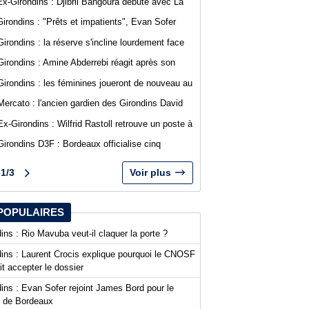
Ex-Girondins : Djibril Bangoura débute avec La
Roche Vendée en Ligue 3
Girondins : "Prêts et impatients", Evan Sofer
s'exprime sur les réseaux sociaux
Girondins : la réserve s'incline lourdement face
au SA Mérignacais
Girondins : Amine Abderrebi réagit après son
premier but avec Bordeaux
Girondins : les féminines joueront de nouveau au
stade Bel Air
Mercato : l'ancien gardien des Girondins David
Dava Agossa rejoint un club de N1
Ex-Girondins : Wilfrid Rastoll retrouve un poste à
Montpellier
Girondins D3F : Bordeaux officialise cinq
nouvelles recrues
1/3
Voir plus
POPULAIRES
ins : Rio Mavuba veut-il claquer la porte ?
dins : Laurent Crocis explique pourquoi le CNOSF
it accepter le dossier
ins : Evan Sofer rejoint James Bord pour le
t de Bordeaux