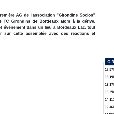
première AG de l'association "Girondins Socios"
 le FC Girondins de Bordeaux alors à la dérive.
et événement dans un lieu à Bordeaux Lac, tout
ur sur cette assemblée avec des réactions et
GI
18:57
18:19
17:17
16:25
14:11
12:46