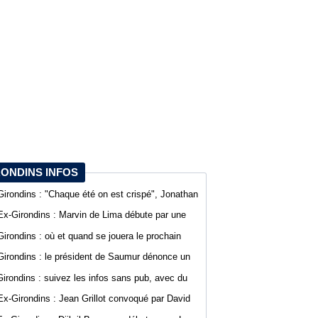
RONDINS INFOS
Girondins : "Chaque été on est crispé", Jonathan
D’Agostino fait part de sa lassitude
Ex-Girondins : Marvin de Lima débute par une
défaite avec Villefranche en Ligue 3
Girondins : où et quand se jouera le prochain
match de préparation ?
Girondins : le président de Saumur dénonce un
traitement différent pour Bordeaux
Girondins : suivez les infos sans pub, avec du
confort sur WebGirondins
Ex-Girondins : Jean Grillot convoqué par David
Guion pour la première journée de Ligue 2