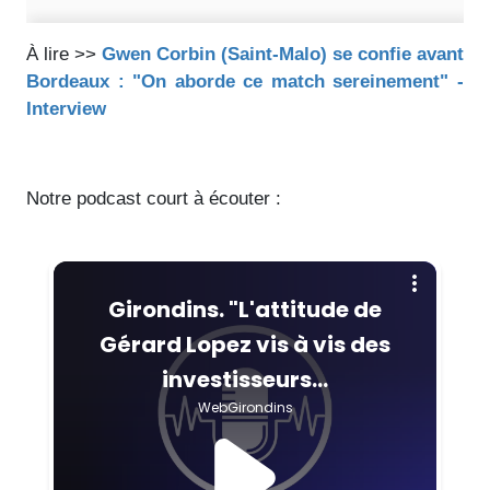
À lire >>
Gwen Corbin (Saint-Malo) se confie avant
Bordeaux : "On aborde ce match sereinement" -
Interview
Notre podcast court à écouter :