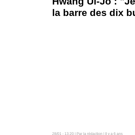
Hwang Ui-Jo : "Je
la barre des dix b
BOUTIQUE
PARIEZ
28/01 - 13:20 | Par la rédaction | Il y a 6 ans