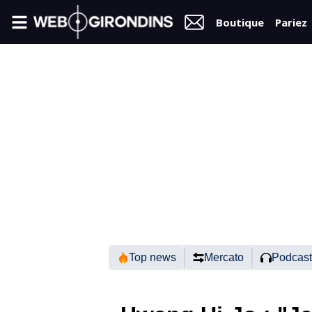
Boutique
Pariez
FIL
INFO
VIDÉOS
MERCATO
FORUM
N2
Top news
Mercato
Podcast
RÉGIONAL 1
FÉMININES