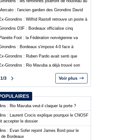
Girondins : les féminines joueront de nouveau au
stade Bel Air
Mercato : l'ancien gardien des Girondins David
Dava Agossa rejoint un club de N1
Ex-Girondins : Wilfrid Rastoll retrouve un poste à
Montpellier
Girondins D3F : Bordeaux officialise cinq
nouvelles recrues
Planète Foot : la Fédération norvégienne va
appeler à la démission du président de la FIFA
Girondins : Bordeaux s'impose 4-0 face à
Gianni Infantino
Arcachon avec des buts de Koffi et Lavenant
Ex-Girondins : Ruben Pardo avait senti que
"quelque chose de grave allait arriver"
Ex-Girondins : Rio Mavuba a déjà trouvé son
nouveau point de chute
1/3
Voir plus
POPULAIRES
ins : Rio Mavuba veut-il claquer la porte ?
dins : Laurent Crocis explique pourquoi le CNOSF
it accepter le dossier
ins : Evan Sofer rejoint James Bord pour le
t de Bordeaux