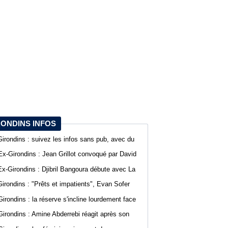
RONDINS INFOS
Girondins : suivez les infos sans pub, avec du
confort sur WebGirondins
Ex-Girondins : Jean Grillot convoqué par David
Guion pour la première journée de Ligue 2
Ex-Girondins : Djibril Bangoura débute avec La
Roche Vendée en Ligue 3
Girondins : "Prêts et impatients", Evan Sofer
s'exprime sur les réseaux sociaux
Girondins : la réserve s'incline lourdement face
au SA Mérignacais
Girondins : Amine Abderrebi réagit après son
premier but avec Bordeaux