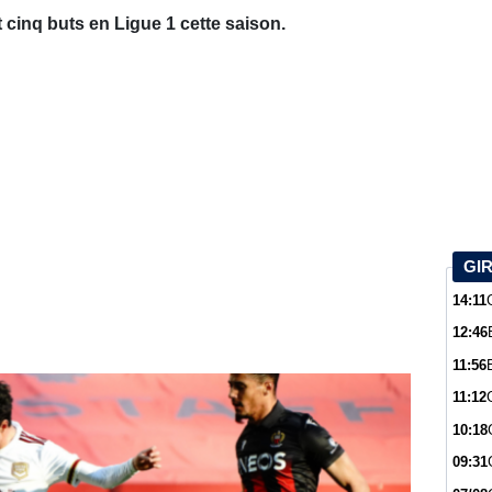
 cinq buts en Ligue 1 cette saison.
GI
14:11
12:46
11:56
11:12
10:18
09:31