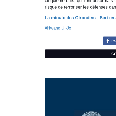
cinquième buts, qui font désormais de 
risque de terroriser les défenses da
La minute des Girondins : Seri en 
#Hwang Ui-Jo
Pa