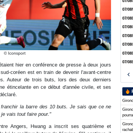
07/08
07/08
07/08
07/08
07/08
07/08
© Iconsport
07/08
07/08
taient hier en conférence de presse à deux jours
sud-coréen est en train de devenir l'avant-centre
s. Auteur de trois buts, lors des deux derniers
me étincelante en ce début d'année civile, et ses
 déclaré.
Girond
 franchir la barre des 10 buts. Je sais que ce ne
Giron
je vais tout faire pour."
pourra
Girond
tre Angers, Hwang a inscrit ses quatrième et
racha