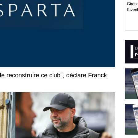
Girond
l'ave
D
P
de reconstruire ce club", déclare Franck