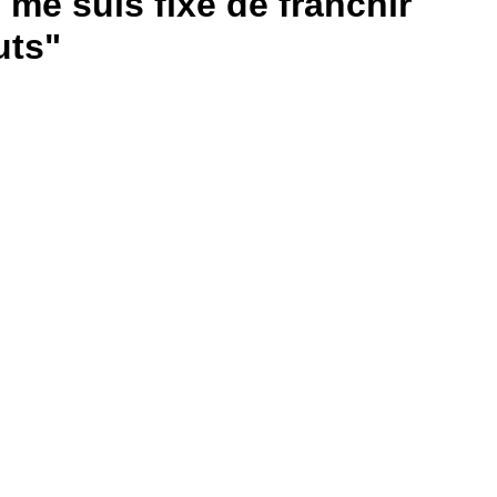
 me suis fixé de franchir
uts"