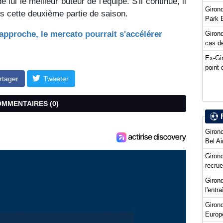
lui le meilleur buteur de l'équipe. S'il continue, il
Girond
ns cette deuxième partie de saison.
Park 
approche, le mercato pourrait s'accélérer
Girond
cas de
Ex-Gi
point 
rtager
Tweeter
COMMENTAIRES (
0
)
Girond
Bel Ai
Girond
recru
Girond
l'entr
Giron
Europ