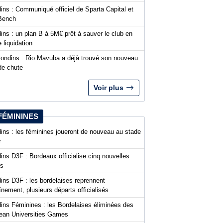
ins : Communiqué officiel de Sparta Capital et
Bench
ins : un plan B à 5M€ prêt à sauver le club en
 liquidation
rondins : Rio Mavuba a déjà trouvé son nouveau
de chute
Voir plus
FÉMININES
ins : les féminines joueront de nouveau au stade
r
ins D3F : Bordeaux officialise cinq nouvelles
es
ins D3F : les bordelaises reprennent
aînement, plusieurs départs officialisés
dins Féminines : les Bordelaises éliminées des
ean Universities Games