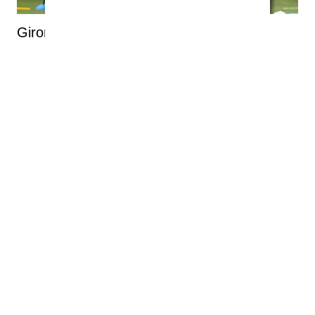
Girondins : découvrez la composition
provisoire de la poule B en Régional 1
You can close this ad in 5 seconds
Girondins : Romain Molina s'attaque aux
instances avant la décision du CNOSF