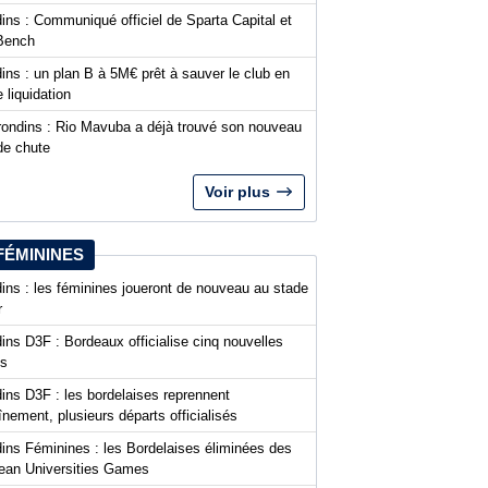
ins : Communiqué officiel de Sparta Capital et
Bench
ins : un plan B à 5M€ prêt à sauver le club en
 liquidation
rondins : Rio Mavuba a déjà trouvé son nouveau
de chute
Voir plus
FÉMININES
ins : les féminines joueront de nouveau au stade
r
ins D3F : Bordeaux officialise cinq nouvelles
es
ins D3F : les bordelaises reprennent
aînement, plusieurs départs officialisés
dins Féminines : les Bordelaises éliminées des
ean Universities Games