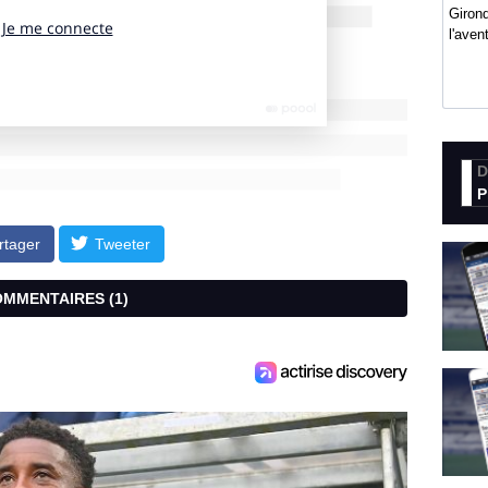
Girond
l'ave
D
P
rtager
Tweeter
COMMENTAIRES (
1
)
aisse de régime avec en plus l’élimination en
 de la fraîcheur, et on a bien pratiqué le jeu de
calité. On arrivait à bien jauger les différentes
ir trop jouer alors que le jeu ne le demandait pas,
e, on se fait éliminer aux penaltys. Cette semaine,