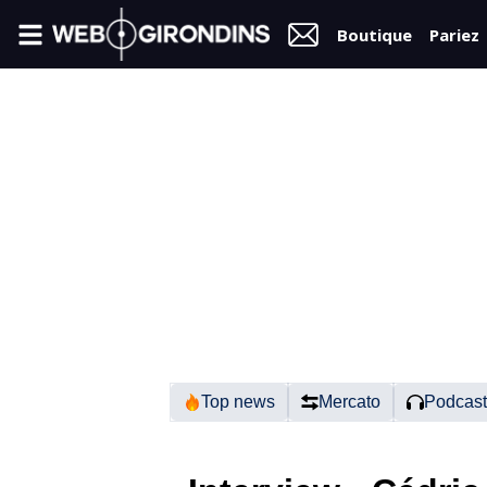
Boutique
Pariez
FIL
INFO
VIDÉOS
MERCATO
FORUM
N2
Top news
Mercato
Podcast
RÉGIONAL 1
FÉMININES