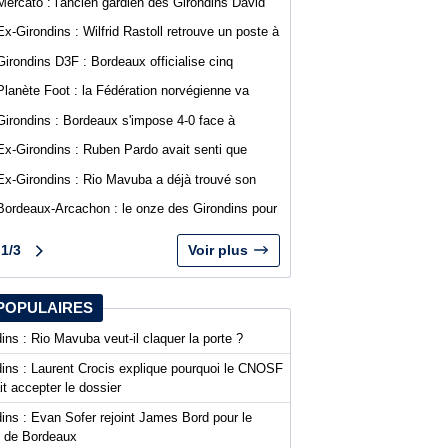
Mercato : l'ancien gardien des Girondins David
Dava Agossa rejoint un club de N1
Ex-Girondins : Wilfrid Rastoll retrouve un poste à
Montpellier
Girondins D3F : Bordeaux officialise cinq
nouvelles recrues
Planète Foot : la Fédération norvégienne va
appeler à la démission du président de la FIFA
Girondins : Bordeaux s'impose 4-0 face à
Gianni Infantino
Arcachon avec des buts de Koffi et Lavenant
Ex-Girondins : Ruben Pardo avait senti que
"quelque chose de grave allait arriver"
Ex-Girondins : Rio Mavuba a déjà trouvé son
nouveau point de chute
Bordeaux-Arcachon : le onze des Girondins pour
le deuxième match de préparation
1/3
Voir plus
POPULAIRES
ins : Rio Mavuba veut-il claquer la porte ?
dins : Laurent Crocis explique pourquoi le CNOSF
it accepter le dossier
ins : Evan Sofer rejoint James Bord pour le
t de Bordeaux