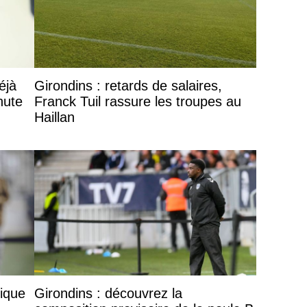
r les 5 premières places. Cela reste un championnat
 reste modéré, car cela peut aller très vite.
née comme entraîneur numéro 1, ce métier vous
éjà
Girondins : retards de salaires,
hute
Franck Tuil rassure les troupes au
Haillan
lique
Girondins : découvrez la