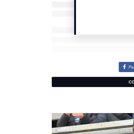
Pa
Comment peut-on expliquer cette b
Coupe de France
?
On était sur de bons principes avec
possession avec parfois de la verti
phases de jeu. On s’est perdu à voulo
et en manquant d’efficacité. En coup