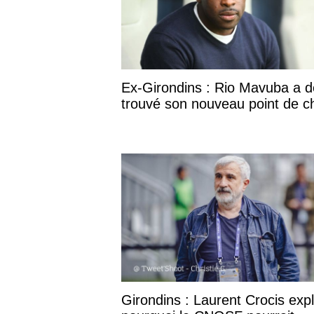
arrive à être régulier, on peut joue
très serré. On est ambitieux, mais on
Cédric, c'est votre troisième an
plait toujours autant ?
Ex-Girondins : Rio Mavuba a d
trouvé son nouveau point de c
Girondins : Laurent Crocis exp