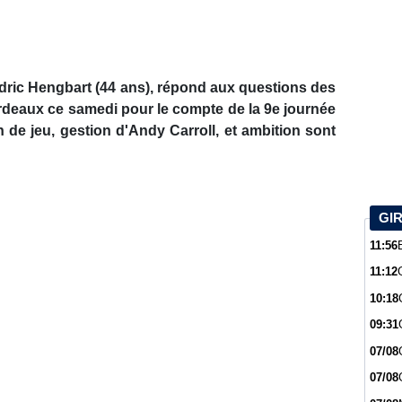
édric Hengbart (44 ans), répond aux questions des
deaux ce samedi pour le compte de la 9e journée
n de jeu, gestion d'Andy Carroll, et ambition sont
GI
11:56
11:12
10:18
09:31
07/08
07/08