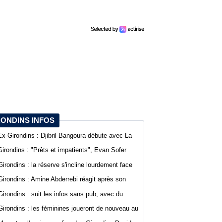
RONDINS INFOS
Ex-Girondins : Djibril Bangoura débute avec La
Roche Vendée en Ligue 3
Girondins : "Prêts et impatients", Evan Sofer
s'exprime sur les réseaux sociaux
Girondins : la réserve s'incline lourdement face
au SA Mérignacais
Girondins : Amine Abderrebi réagit après son
premier but avec Bordeaux
Girondins : suit les infos sans pub, avec du
confort sur WebGirondins
Girondins : les féminines joueront de nouveau au
stade Bel Air