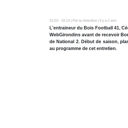
31/10 - 18:14 | Par la rédaction | Il y a 2 ans
L'entraineur du Bois Football 41, C
WebGirondins avant de recevoir Bor
de National 2. Début de saison, pla
au programme de cet entretien.