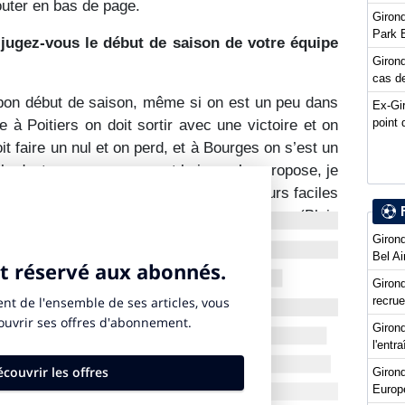
outer en bas de page.
Girond
Park 
ugez-vous le début de saison de votre équipe
Girond
cas de
 bon début de saison, même si on est un peu dans
Ex-Gi
point 
 à Poitiers on doit sortir avec une victoire et on
t faire un nul et on perd, et à Bourges on s’est un
le budget que nous avons et le jeu qu’on propose, je
ile, les circonstances ne sont pas toujours faciles
un bon début de saison avec un super groupe (Blois
NDLR).
Girond
Bel Ai
oueuse et généreuse"
Girond
recru
Ad
Girond
l'entr
Giron
Europ