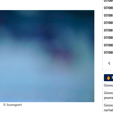
07/08
07/08
07/08
07/08
07/08
07/08
07/08
07/08
Girond
Giron
pourra
© Iconsport
Girond
racha