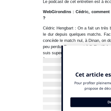
Le podcast de cet entretien est à éc
WebGirondins : Cédric, comment j
?
Cédric Hengbart : On a fait un très
le dur depuis quelques matchs. Face
concède le match nul, à Dinan, on doi
peu perdu. Par rapport à l’effectif, 
suis super content. De plus, à domic
à cause du terrain. C’est au final 
est 6e du groupe B avec 12 points, 
"Blois est une équipe j