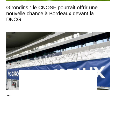
Girondins : le CNOSF pourrait offrir une
nouvelle chance à Bordeaux devant la
DNCG
Girondins : rachetés, mais toujours en
You can close this ad in 5 seconds
danger avant l'audience décisive du CNOSF