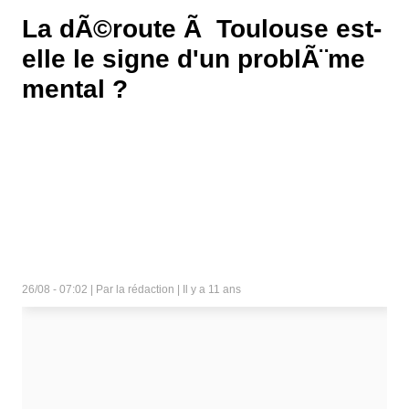
La dÃ©route Ã Toulouse est-
elle le signe d'un problÃ¨me
mental ?
26/08 - 07:02 | Par la rédaction | Il y a 11 ans