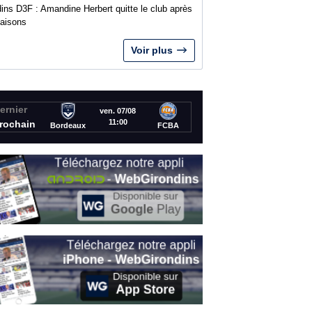
ins D3F : Amandine Herbert quitte le club après
saisons
Voir plus
ernier
ven. 07/08
11:00
rochain
Bordeaux
FCBA