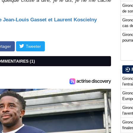
ai quelque chose à dire, je le dis, je ne me cache
Girond
de so
e Jean-Louis Gasset et Laurent Koscielny
Girond
cas de
Giron
pourra
rtager
Tweeter
COMMENTAIRES (
1
)
Girond
l'entr
Giron
Europ
Girond
l'ave
Girond
final