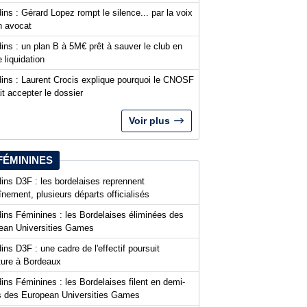
ins : Gérard Lopez rompt le silence... par la voix
n avocat
ins : un plan B à 5M€ prêt à sauver le club en
 liquidation
dins : Laurent Crocis explique pourquoi le CNOSF
it accepter le dossier
Voir plus
FÉMININES
ins D3F : les bordelaises reprennent
aînement, plusieurs départs officialisés
dins Féminines : les Bordelaises éliminées des
ean Universities Games
ins D3F : une cadre de l'effectif poursuit
nture à Bordeaux
ins Féminines : les Bordelaises filent en demi-
es des European Universities Games