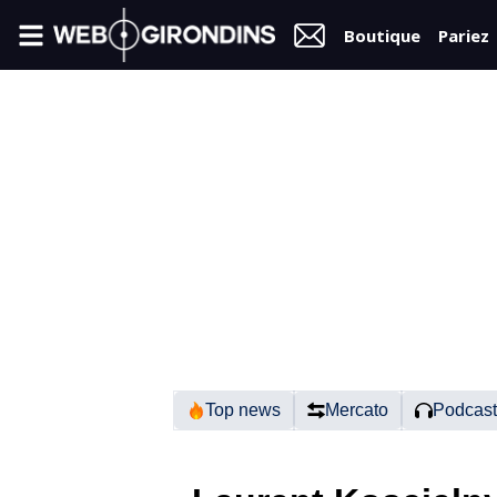
Boutique
Pariez
FIL
INFO
VIDÉOS
MERCATO
FORUM
N2
Top news
Mercato
Podcast
RÉGIONAL 1
FÉMININES