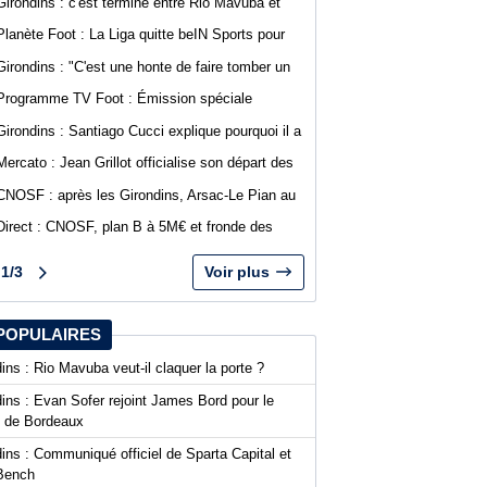
Girondins : c'est terminé entre Rio Mavuba et
Bordeaux
Planète Foot : La Liga quitte beIN Sports pour
DAZN
Girondins : "C'est une honte de faire tomber un
club comme Bordeaux", Jean-Marc Ferreri
Programme TV Foot : Émission spéciale
dénonce la gestion du club
abonnés WebGirondins avec Djino Forté
Girondins : Santiago Cucci explique pourquoi il a
signé la tribune des présidents de N1
Mercato : Jean Grillot officialise son départ des
Girondins et rejoint Clermont Foot
CNOSF : après les Girondins, Arsac-Le Pian au
cœur d'une procédure pour son maintien
Direct : CNOSF, plan B à 5M€ et fronde des
clubs, encore une journée chaude !
1/3
Voir plus
POPULAIRES
ins : Rio Mavuba veut-il claquer la porte ?
ins : Evan Sofer rejoint James Bord pour le
t de Bordeaux
ins : Communiqué officiel de Sparta Capital et
Bench