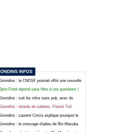
RONDINS INFOS
Girondins : le CNOSF pourrait offrir une nouvelle
chance à Bordeaux devant la DNCG
Djino Forté répond sans filtre à vos questions !
Live abonnés WebGirondins
Girondins : suit les infos sans pub, avec du
confort sur WebGirondins
Girondins : retards de salaires, Franck Tuil
rassure les troupes au Haillan
Girondins : Laurent Crocis explique pourquoi le
CNOSF pourrait accepter le dossier
Girondins : le message d'adieu de Rio Mavuba
après son départ