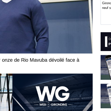
Girond
neuf 
D
P
 onze de Rio Mavuba dévoilé face à