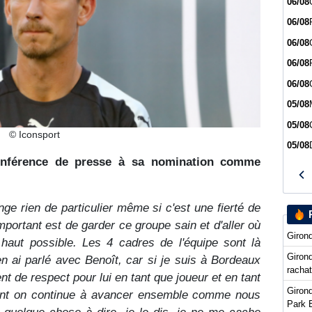
06/08
06/08
06/08
06/08
06/08
05/08
05/08
© Iconsport
05/08
onférence de presse à sa nomination comme
ge rien de particulier même si c'est une fierté de
mportant est de garder ce groupe sain et d'aller où
Girond
us haut possible. Les 4 cadres de l'équipe sont là
Girond
n ai parlé avec Benoît, car si je suis à Bordeaux
racha
nt de respect pour lui en tant que joueur et en tant
Girond
ant on continue à avancer ensemble comme nous
Park 