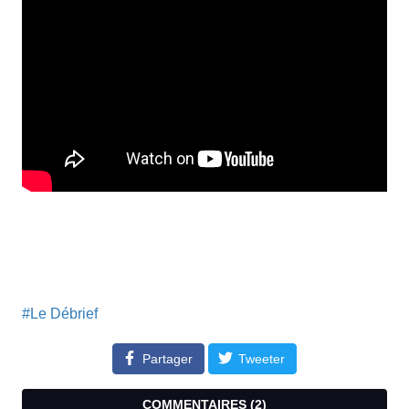
#Le Débrief
Partager
Tweeter
COMMENTAIRES (
2
)