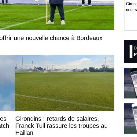
Girond
neuf 
offrir une nouvelle chance à Bordeaux
D
P
des
Girondins : retards de salaires,
atch
Franck Tuil rassure les troupes au
Haillan