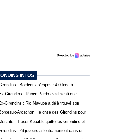
RONDINS INFOS
Girondins : Bordeaux s'impose 4-0 face à
Arcachon avec des buts de Koffi et Lavenant
Ex-Girondins : Ruben Pardo avait senti que
"quelque chose de grave allait arriver"
Ex-Girondins : Rio Mavuba a déjà trouvé son
nouveau point de chute
Bordeaux-Arcachon : le onze des Girondins pour
le deuxième match de préparation
Mercato : Trésor Kouablé quitte les Girondins et
signe son premier contrat professionnel
Girondins : 28 joueurs à l'entraînement dans un
contexte mouvementé