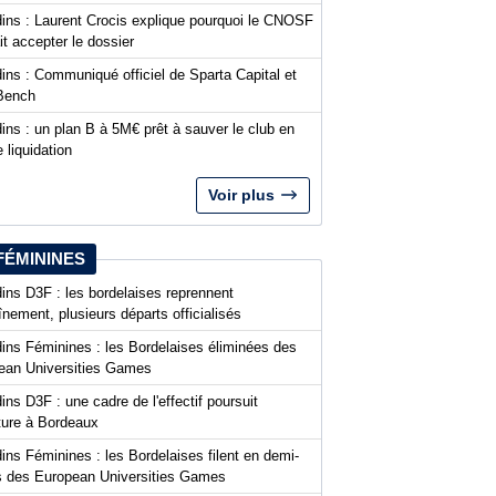
dins : Laurent Crocis explique pourquoi le CNOSF
it accepter le dossier
ins : Communiqué officiel de Sparta Capital et
Bench
ins : un plan B à 5M€ prêt à sauver le club en
 liquidation
Voir plus
FÉMININES
ins D3F : les bordelaises reprennent
aînement, plusieurs départs officialisés
dins Féminines : les Bordelaises éliminées des
ean Universities Games
ins D3F : une cadre de l'effectif poursuit
nture à Bordeaux
ins Féminines : les Bordelaises filent en demi-
es des European Universities Games