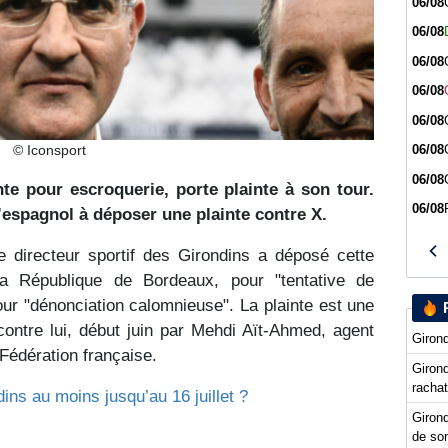
06/08
06/08
06/08
06/08
06/08
© Iconsport
06/08
06/08
te pour escroquerie, porte plainte à son tour.
06/08
l’espagnol à déposer une plainte contre X.
e directeur sportif des Girondins a déposé cette
la République de Bordeaux, pour "tentative de
our "dénonciation calomnieuse". La plainte est une
ontre lui, début juin par Mehdi Aït-Ahmed, agent
Girond
 Fédération française.
Girond
racha
ns au moins jusqu’au 16 juillet ?
Girond
de so