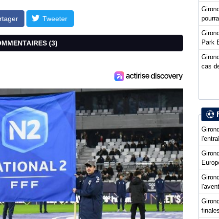
Giron
rtager
Tweeter
pourra
Girond
Park 
COMMENTAIRES (
3
)
Girond
cas de
Girond
l'entr
Giron
Europ
Girond
l'ave
Girond
final