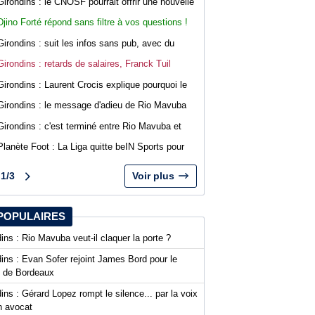
Girondins : le CNOSF pourrait offrir une nouvelle
chance à Bordeaux devant la DNCG
Djino Forté répond sans filtre à vos questions !
Live abonnés WebGirondins
Girondins : suit les infos sans pub, avec du
confort sur WebGirondins
Girondins : retards de salaires, Franck Tuil
rassure les troupes au Haillan
Girondins : Laurent Crocis explique pourquoi le
CNOSF pourrait accepter le dossier
Girondins : le message d'adieu de Rio Mavuba
après son départ
Girondins : c'est terminé entre Rio Mavuba et
Bordeaux
Planète Foot : La Liga quitte beIN Sports pour
DAZN
1/3
Voir plus
POPULAIRES
ins : Rio Mavuba veut-il claquer la porte ?
ins : Evan Sofer rejoint James Bord pour le
t de Bordeaux
ins : Gérard Lopez rompt le silence... par la voix
n avocat