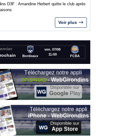
ins D3F : Amandine Herbert quitte le club après
saisons
Voir plus
ernier
ven. 07/08
11:00
rochain
Bordeaux
FCBA