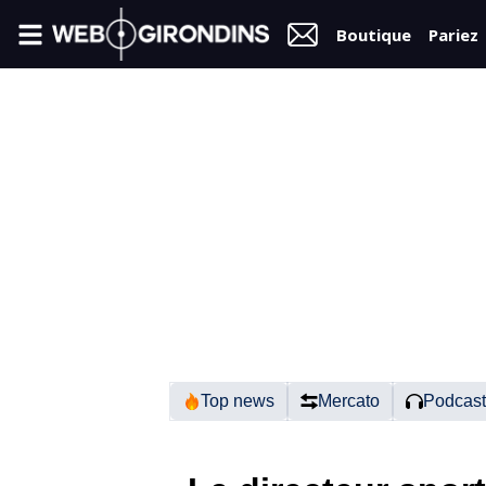
Boutique
Pariez
FIL
INFO
VIDÉOS
MERCATO
FORUM
N2
Top news
Mercato
Podcast
RÉGIONAL 1
FÉMININES