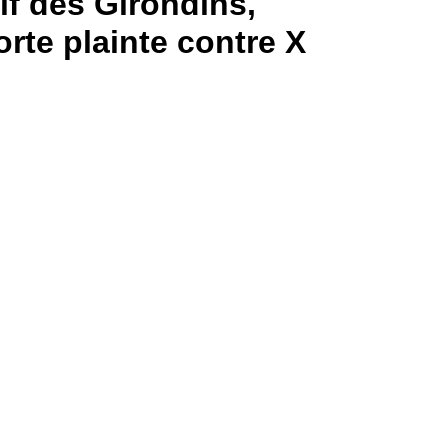
if des Girondins,
rte plainte contre X