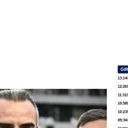
GI
13:14
12:26
11:31
10:58
10:23
09:34