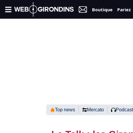
Boutique
Pariez
FIL
INFO
VIDÉOS
MERCATO
FORUM
N2
Top news
Mercato
Podcast
RÉGIONAL 1
FÉMININES