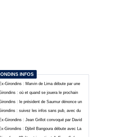
RONDINS INFOS
Ex-Girondins : Marvin de Lima débute par une
défaite avec Villefranche en Ligue 3
Girondins : où et quand se jouera le prochain
match de préparation ?
Girondins : le président de Saumur dénonce un
traitement différent pour Bordeaux
Girondins : suivez les infos sans pub, avec du
confort sur WebGirondins
Ex-Girondins : Jean Grillot convoqué par David
Guion pour la première journée de Ligue 2
Ex-Girondins : Djibril Bangoura débute avec La
Roche Vendée en Ligue 3