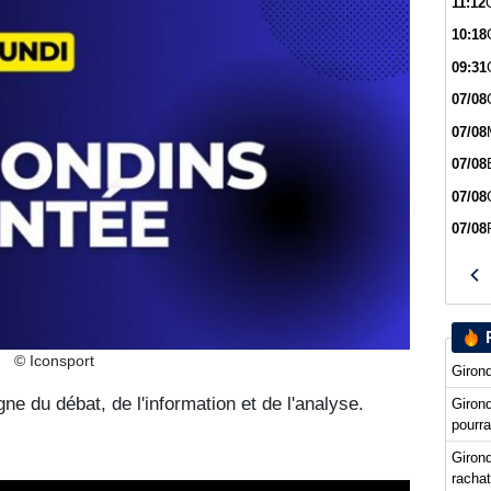
11:12
10:18
09:31
07/08
07/08
07/08
07/08
07/08
© Iconsport
Girond
ne du débat, de l'information et de l'analyse.
Giron
pourra
Girond
racha