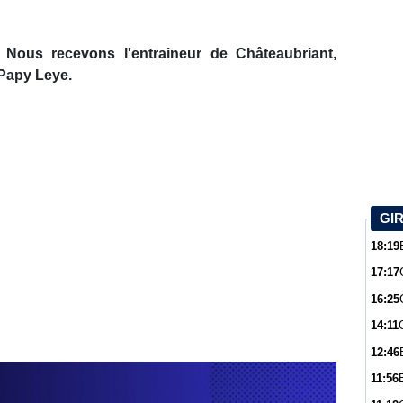
 Nous recevons l'entraineur de Châteaubriant,
 Papy Leye.
GI
18:19
17:17
16:25
14:11
12:46
11:56