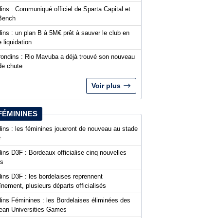
ins : Communiqué officiel de Sparta Capital et
Bench
ins : un plan B à 5M€ prêt à sauver le club en
 liquidation
rondins : Rio Mavuba a déjà trouvé son nouveau
de chute
Voir plus
FÉMININES
ins : les féminines joueront de nouveau au stade
r
ins D3F : Bordeaux officialise cinq nouvelles
es
ins D3F : les bordelaises reprennent
aînement, plusieurs départs officialisés
dins Féminines : les Bordelaises éliminées des
ean Universities Games