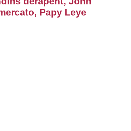
ondins dérapent, John
 mercato, Papy Leye