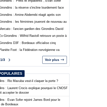
Girondins : "Prêts et impatients", Evan Sofer
s'exprime sur les réseaux sociaux
Girondins : la réserve s'incline lourdement face
au SA Mérignacais
Girondins : Amine Abderrebi réagit après son
premier but avec Bordeaux
Girondins : les féminines joueront de nouveau au
stade Bel Air
Mercato : l'ancien gardien des Girondins David
Dava Agossa rejoint un club de N1
Ex-Girondins : Wilfrid Rastoll retrouve un poste à
Montpellier
Girondins D3F : Bordeaux officialise cinq
nouvelles recrues
Planète Foot : la Fédération norvégienne va
appeler à la démission du président de la FIFA
Gianni Infantino
1/3
Voir plus
POPULAIRES
ins : Rio Mavuba veut-il claquer la porte ?
dins : Laurent Crocis explique pourquoi le CNOSF
it accepter le dossier
ins : Evan Sofer rejoint James Bord pour le
t de Bordeaux