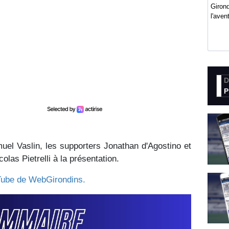
Girond
l'ave
D
P
amuel Vaslin, les supporters Jonathan d'Agostino et
olas Pietrelli à la présentation.
Tube de WebGirondins.