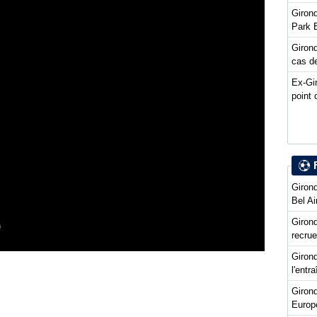
Girond
Park 
Girond
cas de
Ex-Gi
point 
Girond
Bel Ai
Girond
recru
Girond
l'entr
Giron
Europ