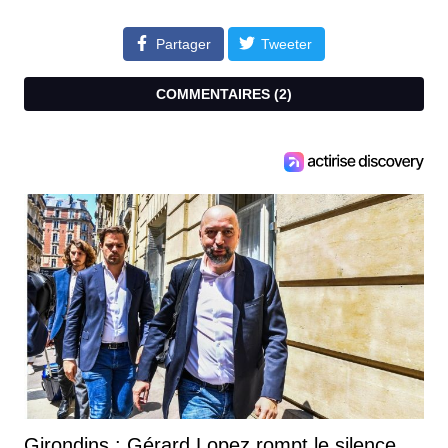
Partager
Tweeter
COMMENTAIRES (
2
)
Girondins : Gérard Lopez rompt le silence...