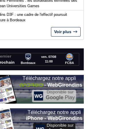
dins Féminines : les Bordelaises éliminées des
ean Universities Games
ins D3F : une cadre de l'effectif poursuit
nture à Bordeaux
Voir plus
ernier
ven. 07/08
11:00
rochain
Bordeaux
FCBA