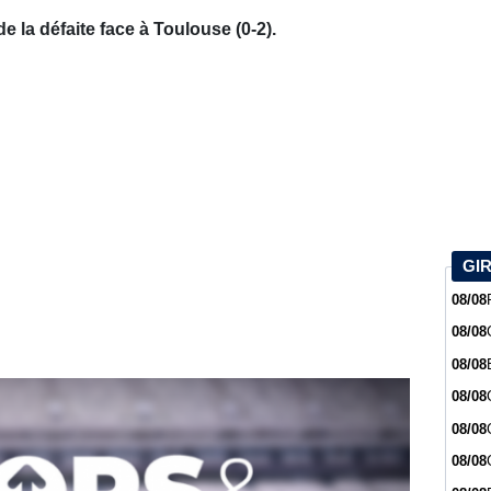
de la défaite face à Toulouse (0-2).
GI
08/08
08/08
08/08
08/08
08/08
08/08