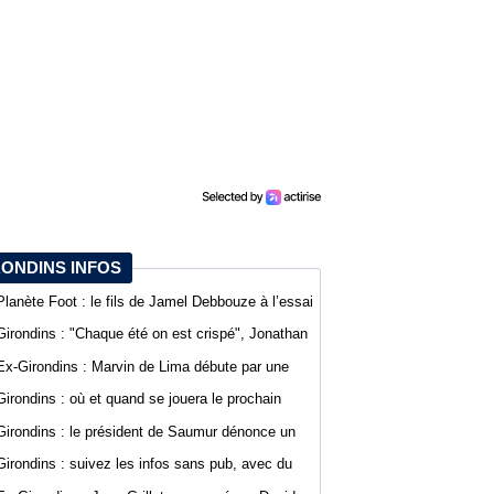
RONDINS INFOS
Planète Foot : le fils de Jamel Debbouze à l’essai
au SCO d’Angers
Girondins : "Chaque été on est crispé", Jonathan
D’Agostino fait part de sa lassitude
Ex-Girondins : Marvin de Lima débute par une
défaite avec Villefranche en Ligue 3
Girondins : où et quand se jouera le prochain
match de préparation ?
Girondins : le président de Saumur dénonce un
traitement différent pour Bordeaux
Girondins : suivez les infos sans pub, avec du
confort sur WebGirondins