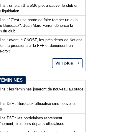
ins : un plan B à 5M€ prêt à sauver le club en
 liquidation
ins : "C'est une honte de faire tomber un club
 Bordeaux", Jean-Marc Ferreri dénonce la
n du club
ins : avant le CNOSF, les présidents de National
ent la pression sur la FFF et dénoncent un
-droit"
Voir plus
FÉMININES
ins : les féminines joueront de nouveau au stade
r
ins D3F : Bordeaux officialise cinq nouvelles
es
ins D3F : les bordelaises reprennent
aînement, plusieurs départs officialisés