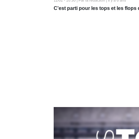
11/02 - 10:30 | Par la rédaction | Il y a 6 ans
C'est parti pour les tops et les flops 