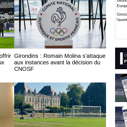
Giron
Europ
Girond
l'ave
ffrir
Girondins : Romain Molina s'attaque
D
P
ux
aux instances avant la décision du
CNOSF