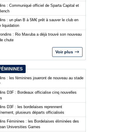
ins : Communiqué officiel de Sparta Capital et
Bench
ins : un plan B à 5M€ prêt à sauver le club en
 liquidation
rondins : Rio Mavuba a déjà trouvé son nouveau
de chute
Voir plus
FÉMININES
ins : les féminines joueront de nouveau au stade
r
ins D3F : Bordeaux officialise cinq nouvelles
es
ins D3F : les bordelaises reprennent
aînement, plusieurs départs officialisés
dins Féminines : les Bordelaises éliminées des
ean Universities Games