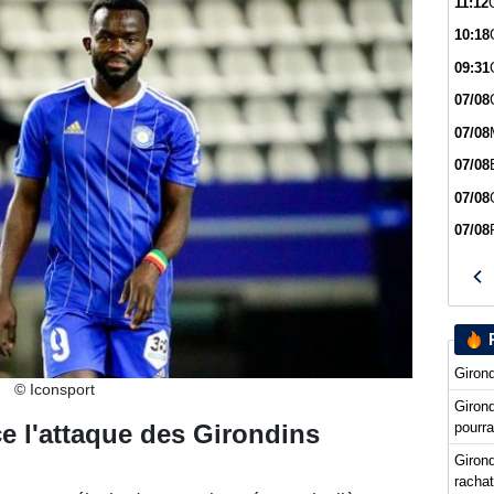
11:12
10:18
09:31
07/08
07/08
07/08
07/08
07/08
Girond
© Iconsport
Giron
pourra
ce l'attaque des Girondins
Girond
racha