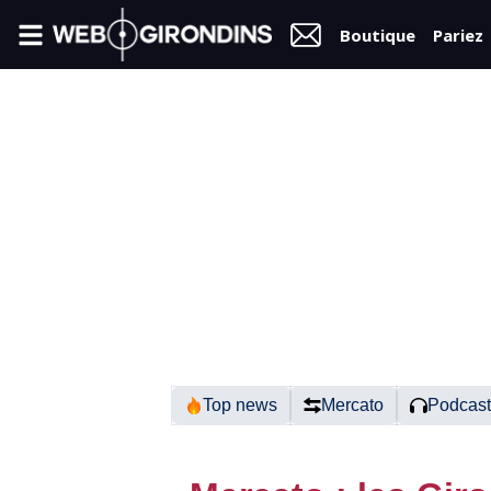
Boutique
Pariez
FIL
INFO
VIDÉOS
MERCATO
FORUM
N2
Top news
Mercato
Podcast
RÉGIONAL 1
FÉMININES