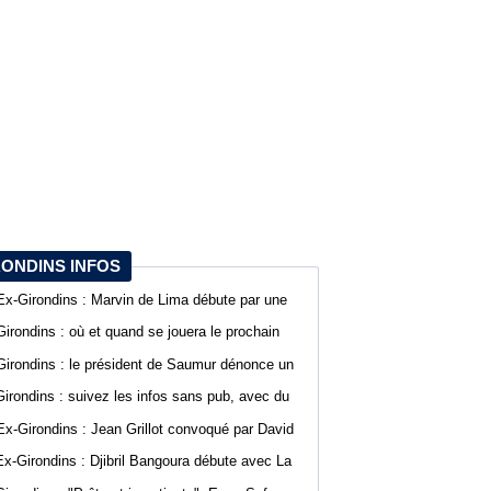
RONDINS INFOS
Ex-Girondins : Marvin de Lima débute par une
défaite avec Villefranche en Ligue 3
Girondins : où et quand se jouera le prochain
match de préparation ?
Girondins : le président de Saumur dénonce un
traitement différent pour Bordeaux
Girondins : suivez les infos sans pub, avec du
confort sur WebGirondins
Ex-Girondins : Jean Grillot convoqué par David
Guion pour la première journée de Ligue 2
Ex-Girondins : Djibril Bangoura débute avec La
Roche Vendée en Ligue 3