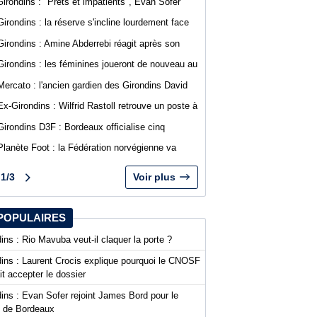
Girondins : "Prêts et impatients", Evan Sofer
s'exprime sur les réseaux sociaux
Girondins : la réserve s'incline lourdement face
au SA Mérignacais
Girondins : Amine Abderrebi réagit après son
premier but avec Bordeaux
Girondins : les féminines joueront de nouveau au
stade Bel Air
Mercato : l'ancien gardien des Girondins David
Dava Agossa rejoint un club de N1
Ex-Girondins : Wilfrid Rastoll retrouve un poste à
Montpellier
Girondins D3F : Bordeaux officialise cinq
nouvelles recrues
Planète Foot : la Fédération norvégienne va
appeler à la démission du président de la FIFA
Gianni Infantino
1/3
Voir plus
POPULAIRES
ins : Rio Mavuba veut-il claquer la porte ?
dins : Laurent Crocis explique pourquoi le CNOSF
it accepter le dossier
ins : Evan Sofer rejoint James Bord pour le
t de Bordeaux