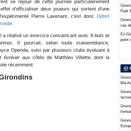
nt se réjouir de cette journée particulièrement
Girond
ffet d'officialiser deux joueurs qui sortent d'une
Park 
l'expérimenté Pierre Lavenant, c'est donc
Djibril
Girond
ronde.
cas de
Ex-Gi
il a réalisé un exercice convaincant avec 9 buts et
point 
res. Il pourrait, selon toute vraisemblance,
yce Openda, suivi par plusieurs clubs évoluant à
t évoluer aux côtés de Matthieu Villette, dont la
lisée récemment.
 Girondins
Girond
Bel Ai
Girond
recru
Girond
l'entr
Giron
Europ