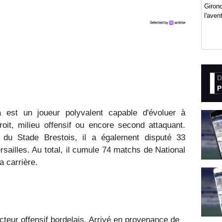
Girond
l'ave
D
P
a est un joueur polyvalent capable d'évoluer à
droit, milieu offensif ou encore second attaquant.
 du Stade Brestois, il a également disputé 33
sailles. Au total, il cumule 74 matchs de National
a carrière.
ecteur offensif bordelais. Arrivé en provenance de