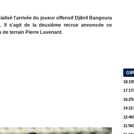
s
alisé l'arrivée du joueur offensif Djibril Bangoura
. Il s'agit de la deuxième recrue annoncée ce
u de terrain Pierre Lavenant.
GI
18:19
17:17
16:25
14:11
12:46
11:56