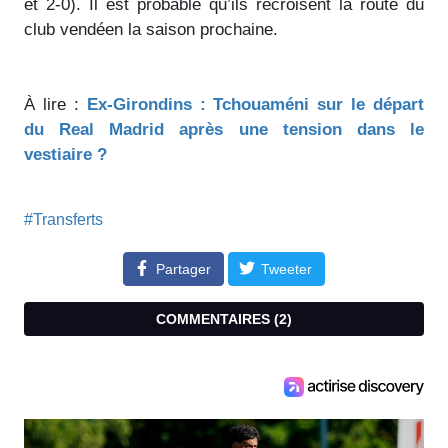
et 2-0). Il est probable qu’ils recroisent la route du
club vendéen la saison prochaine.
À lire :
Ex-Girondins : Tchouaméni sur le départ
du Real Madrid après une tension dans le
vestiaire ?
#Transferts
Partager
Tweeter
COMMENTAIRES (
2
)