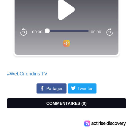
#WebGirondins TV
Partager
Tweeter
COMMENTAIRES (
0
)