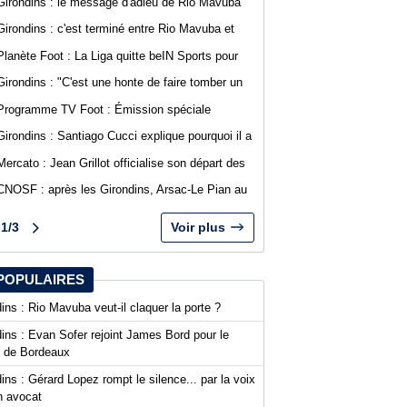
Girondins : le message d'adieu de Rio Mavuba
après son départ
Girondins : c'est terminé entre Rio Mavuba et
Bordeaux
Planète Foot : La Liga quitte beIN Sports pour
DAZN
Girondins : "C'est une honte de faire tomber un
club comme Bordeaux", Jean-Marc Ferreri
Programme TV Foot : Émission spéciale
dénonce la gestion du club
abonnés WebGirondins avec Djino Forté
Girondins : Santiago Cucci explique pourquoi il a
signé la tribune des présidents de N1
Mercato : Jean Grillot officialise son départ des
Girondins et rejoint Clermont Foot
CNOSF : après les Girondins, Arsac-Le Pian au
cœur d'une procédure pour son maintien
1/3
Voir plus
POPULAIRES
ins : Rio Mavuba veut-il claquer la porte ?
ins : Evan Sofer rejoint James Bord pour le
t de Bordeaux
ins : Gérard Lopez rompt le silence... par la voix
n avocat