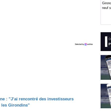
Girond
neuf 
D
P
ne : "J’ai rencontré des investisseurs
 les Girondins"