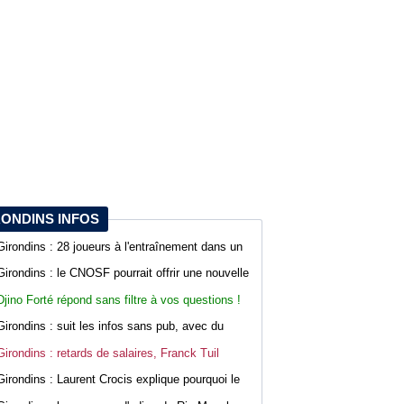
RONDINS INFOS
Girondins : 28 joueurs à l'entraînement dans un
contexte mouvementé
Girondins : le CNOSF pourrait offrir une nouvelle
chance à Bordeaux devant la DNCG
Djino Forté répond sans filtre à vos questions !
Live abonnés WebGirondins
Girondins : suit les infos sans pub, avec du
confort sur WebGirondins
Girondins : retards de salaires, Franck Tuil
rassure les troupes au Haillan
Girondins : Laurent Crocis explique pourquoi le
CNOSF pourrait accepter le dossier