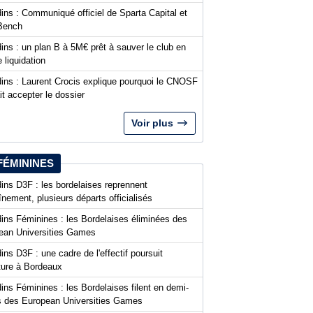
ins : Communiqué officiel de Sparta Capital et
Bench
ins : un plan B à 5M€ prêt à sauver le club en
 liquidation
dins : Laurent Crocis explique pourquoi le CNOSF
it accepter le dossier
Voir plus
FÉMININES
ins D3F : les bordelaises reprennent
aînement, plusieurs départs officialisés
dins Féminines : les Bordelaises éliminées des
ean Universities Games
ins D3F : une cadre de l'effectif poursuit
nture à Bordeaux
ins Féminines : les Bordelaises filent en demi-
es des European Universities Games