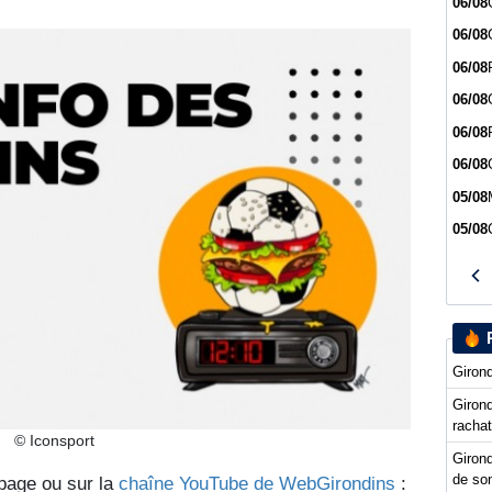
06/08
06/08
06/08
06/08
06/08
06/08
05/08
05/08
Girond
Girond
racha
© Iconsport
Girond
de so
 page ou sur la
chaîne YouTube de WebGirondins
: