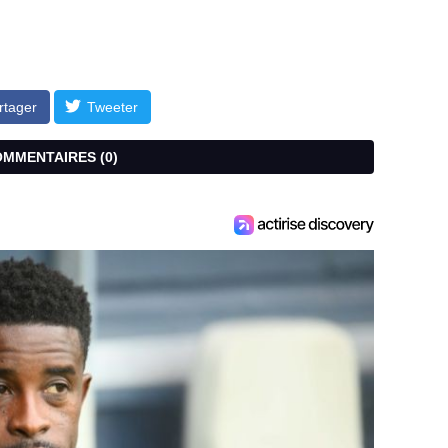
rtager
Tweeter
COMMENTAIRES (
0
)