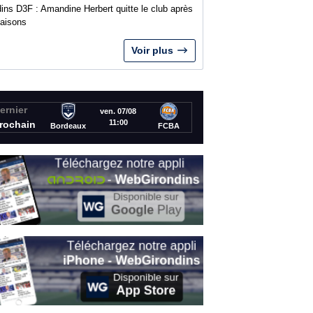
ins D3F : Amandine Herbert quitte le club après
saisons
Voir plus
ernier
ven. 07/08
11:00
rochain
Bordeaux
FCBA