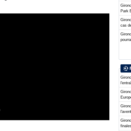
Girond
Park 
Girond
cas de
Giron
pourra
Girond
l'entr
Giron
Europ
Girond
l'ave
Girond
final