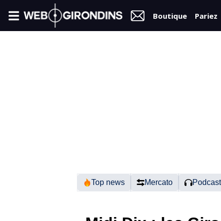
Boutique
Pariez
FIL
INFO
VIDÉOS
MERCATO
FORUM
N2
Top news
Mercato
Podcast
RÉGIONAL 1
FÉMININES