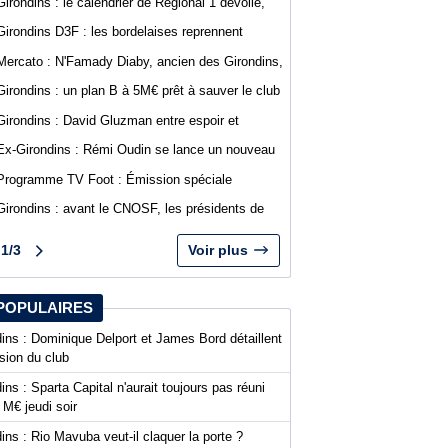
Girondins : le calendrier de Régional 1 dévoilé,
Bordeaux débutera à Saint-Médard-en-Jalles
Girondins D3F : les bordelaises reprennent
l'entraînement, plusieurs départs officialisés
Mercato : N'Famady Diaby, ancien des Girondins,
rejoint le FC Bassin d'Arcachon
Girondins : un plan B à 5M€ prêt à sauver le club
en cas de liquidation
Girondins : David Gluzman entre espoir et
prudence sur le projet de Sparta Capital
Ex-Girondins : Rémi Oudin se lance un nouveau
défi à Chypre
Programme TV Foot : Émission spéciale
abonnés WebGirondins à 18h30
Girondins : avant le CNOSF, les présidents de
National 1 mettent la pression sur la FFF et
dénoncent un "passe-droit"
1/3
Voir plus
POPULAIRES
ins : Dominique Delport et James Bord détaillent
ision du club
ins : Sparta Capital n'aurait toujours pas réuni
 M€ jeudi soir
ins : Rio Mavuba veut-il claquer la porte ?