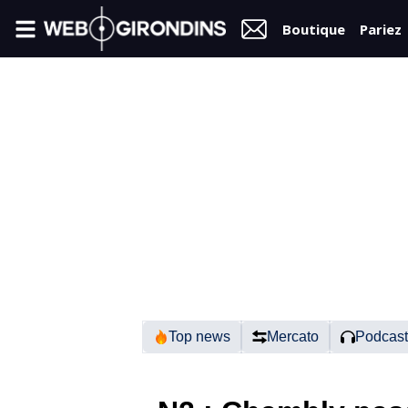
Boutique
Pariez
FIL
INFO
VIDÉOS
MERCATO
FORUM
N2
Top news
Mercato
Podcast
RÉGIONAL 1
FÉMININES