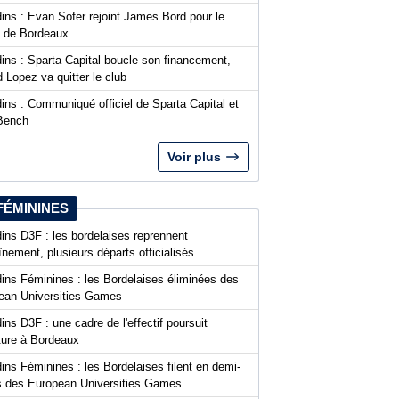
ins : Evan Sofer rejoint James Bord pour le
t de Bordeaux
ins : Sparta Capital boucle son financement,
 Lopez va quitter le club
ins : Communiqué officiel de Sparta Capital et
Bench
Voir plus
FÉMININES
ins D3F : les bordelaises reprennent
aînement, plusieurs départs officialisés
dins Féminines : les Bordelaises éliminées des
ean Universities Games
ins D3F : une cadre de l'effectif poursuit
nture à Bordeaux
ins Féminines : les Bordelaises filent en demi-
es des European Universities Games