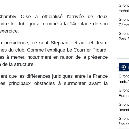
Girond
racha
mbly Oise a officialisé l'arrivée de deux
Girond
dre le club, qui a terminé à la 14e place de son
Gérard
exercice.
Girond
Park 
la présidence, ce sont Stephan Tétrault et Jean-
ênes du club. Comme l'explique Le Courrier Picard,
ples à mener, notamment en raison de la présence
 de la structure.
ent que les différences juridiques entre la France
Girond
l'entr
des principaux obstacles à surmonter avant la
Giron
Europ
Girond
l'ave
Girond
final