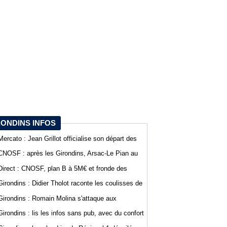
RONDINS INFOS
Mercato : Jean Grillot officialise son départ des
Girondins et rejoint Clermont Foot
CNOSF : après les Girondins, Arsac-Le Pian au
cœur d'une procédure pour son maintien
Direct : CNOSF, plan B à 5M€ et fronde des
clubs, encore une journée chaude !
Girondins : Didier Tholot raconte les coulisses de
l'exploit face à l'AC Milan
Girondins : Romain Molina s'attaque aux
instances avant la décision du CNOSF
Girondins : lis les infos sans pub, avec du confort
sur WebGirondins