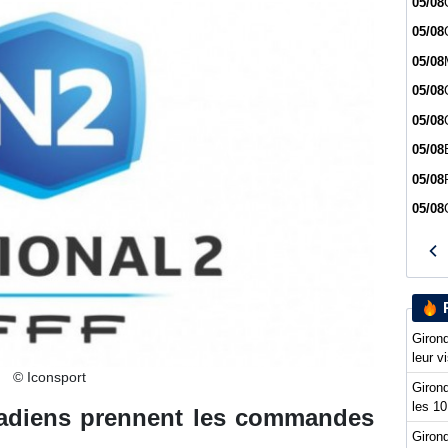
05/08
05/08
05/08
05/08
05/08
05/08
05/08
05/08
Girond
leur v
© Iconsport
Girond
les 10
nadiens prennent les commandes
Girond