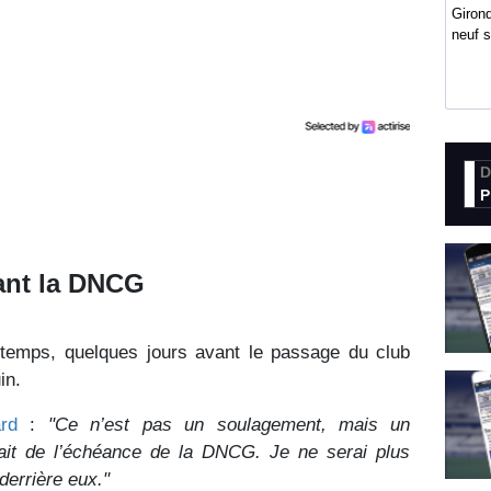
Girond
neuf 
D
P
ant la DNCG
 temps, quelques jours avant le passage du club
in.
ard
:
"Ce n’est pas un soulagement, mais un
ait de l’échéance de la DNCG. Je ne serai plus
derrière eux."