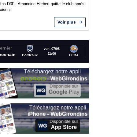
ins D3F : Amandine Herbert quitte le club après
saisons
Voir plus
ernier
ven. 07/08
11:00
rochain
Bordeaux
FCBA