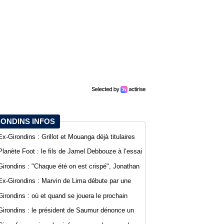
RONDINS INFOS
Ex-Girondins : Grillot et Mouanga déjà titulaires
pour la reprise de la Ligue 2
Planète Foot : le fils de Jamel Debbouze à l’essai
au SCO d’Angers
Girondins : "Chaque été on est crispé", Jonathan
D’Agostino fait part de sa lassitude
Ex-Girondins : Marvin de Lima débute par une
défaite avec Villefranche en Ligue 3
Girondins : où et quand se jouera le prochain
match de préparation ?
Girondins : le président de Saumur dénonce un
traitement différent pour Bordeaux