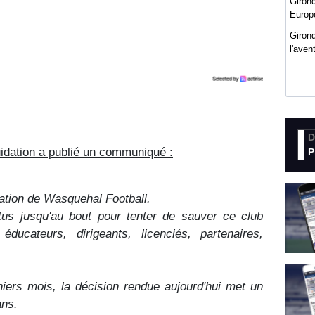
Giron
Europ
Girond
l'ave
D
quidation a publié un communiqué :
P
idation de Wasquehal Football.
tus jusqu'au bout pour tenter de sauver ce club
éducateurs, dirigeants, licenciés, partenaires,
iers mois, la décision rendue aujourd'hui met un
ans.