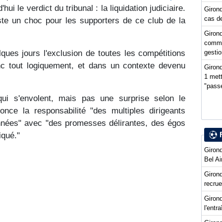
i le verdict du tribunal : la liquidation judiciaire.
Girond
cas de
ste un choc pour les supporters de ce club de la
Girond
comme
gestio
ues jours l'exclusion de toutes les compétitions
onc tout logiquement, et dans un contexte devenu
Girond
1 mett
"passe
qui s'envolent, mais pas une surprise selon le
once la responsabilité "des multiples dirigeants
nnées" avec "des promesses délirantes, des égos
iqué."
Girond
Bel Ai
Girond
recru
Girond
l'entr