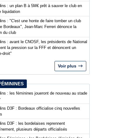
ins : un plan B à 5M€ prêt à sauver le club en
 liquidation
ins : "C'est une honte de faire tomber un club
 Bordeaux", Jean-Marc Ferreri dénonce la
n du club
ins : avant le CNOSF, les présidents de National
ent la pression sur la FFF et dénoncent un
-droit"
Voir plus
FÉMININES
ins : les féminines joueront de nouveau au stade
r
ins D3F : Bordeaux officialise cinq nouvelles
es
ins D3F : les bordelaises reprennent
aînement, plusieurs départs officialisés