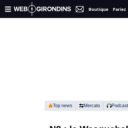
Boutique
Pariez
FIL
INFO
VIDÉOS
MERCATO
FORUM
N2
Top news
Mercato
Podcast
RÉGIONAL 1
FÉMININES