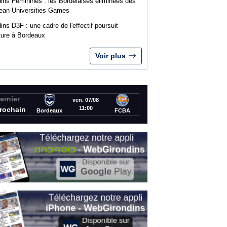
dins Féminines : les Bordelaises éliminées des
ean Universities Games
ins D3F : une cadre de l'effectif poursuit
nture à Bordeaux
Voir plus
ernier
ven. 07/08
11:00
rochain
Bordeaux
FCBA