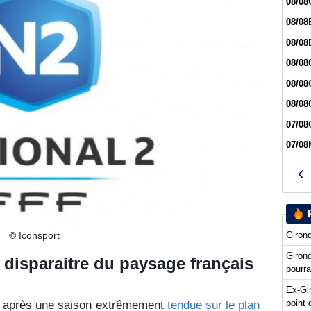
08/08
08/08
08/08
08/08
08/08
08/08
07/08
07/08
Girond
© Iconsport
Giron
 disparaitre du paysage français
pourra
Ex-Gi
point 
2 après une saison extrêmement
tendue sur le plan