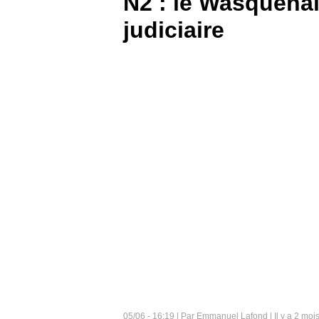
N2 : le Wasquehal
judiciaire
BOUTIQUE
PARIEZ
05/06 - 16:19 | Par Emmanuel Lafond | Il y a 2 moi