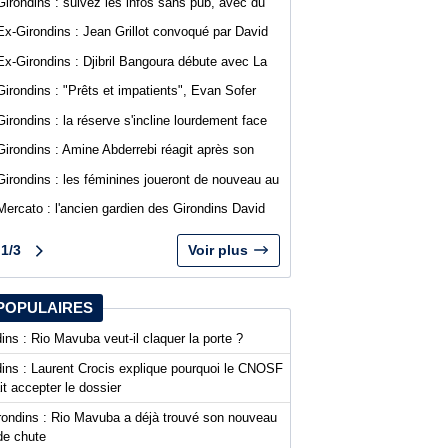
Girondins : suivez les infos sans pub, avec du
confort sur WebGirondins
Ex-Girondins : Jean Grillot convoqué par David
Guion pour la première journée de Ligue 2
Ex-Girondins : Djibril Bangoura débute avec La
Roche Vendée en Ligue 3
Girondins : "Prêts et impatients", Evan Sofer
s'exprime sur les réseaux sociaux
Girondins : la réserve s'incline lourdement face
au SA Mérignacais
Girondins : Amine Abderrebi réagit après son
premier but avec Bordeaux
Girondins : les féminines joueront de nouveau au
stade Bel Air
Mercato : l'ancien gardien des Girondins David
Dava Agossa rejoint un club de N1
1/3
Voir plus
POPULAIRES
ins : Rio Mavuba veut-il claquer la porte ?
dins : Laurent Crocis explique pourquoi le CNOSF
it accepter le dossier
rondins : Rio Mavuba a déjà trouvé son nouveau
de chute