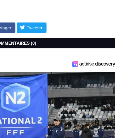
rtager
Tweeter
COMMENTAIRES (
0
)