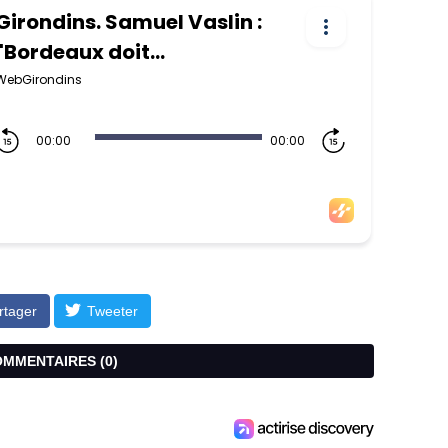
rtager
Tweeter
COMMENTAIRES (
0
)