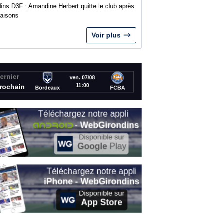
ins D3F : Amandine Herbert quitte le club après
saisons
Voir plus
ernier
ven. 07/08
11:00
rochain
Bordeaux
FCBA