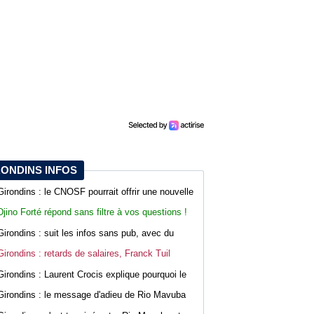
RONDINS INFOS
Girondins : le CNOSF pourrait offrir une nouvelle
chance à Bordeaux devant la DNCG
Djino Forté répond sans filtre à vos questions !
Live abonnés WebGirondins
Girondins : suit les infos sans pub, avec du
confort sur WebGirondins
Girondins : retards de salaires, Franck Tuil
rassure les troupes au Haillan
Girondins : Laurent Crocis explique pourquoi le
CNOSF pourrait accepter le dossier
Girondins : le message d'adieu de Rio Mavuba
après son départ