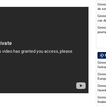
Girond
de so
Girond
cas de
Giron
pourra
Girond
l'entr
Giron
Europ
Girond
l'ave
Girond
final