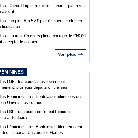
ins : Gérard Lopez rompt le silence... par la voix
n avocat
ins : un plan B à 5M€ prêt à sauver le club en
 liquidation
dins : Laurent Crocis explique pourquoi le CNOSF
it accepter le dossier
Voir plus
FÉMININES
ins D3F : les bordelaises reprennent
aînement, plusieurs départs officialisés
dins Féminines : les Bordelaises éliminées des
ean Universities Games
ins D3F : une cadre de l'effectif poursuit
nture à Bordeaux
ins Féminines : les Bordelaises filent en demi-
es des European Universities Games