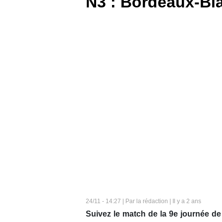
N3 : Bordeaux-Bla
BOUTIQUE
PARIEZ
24/11 - 14:27 | Par la rédaction | Il y a 2 ans
Suivez le match de la 9e journée de