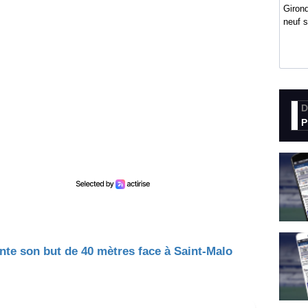
Girond
neuf 
D
P
e son but de 40 mètres face à Saint-Malo