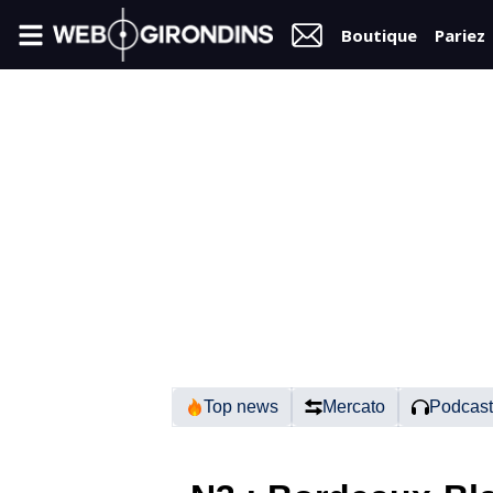
Boutique
Pariez
FIL
INFO
VIDÉOS
MERCATO
FORUM
N2
Top news
Mercato
Podcast
RÉGIONAL 1
FÉMININES