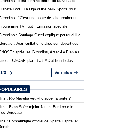
Girondins : c'est terminé entre Rio Mavuba et
Bordeaux
Planète Foot : La Liga quitte beIN Sports pour
DAZN
Girondins : "C'est une honte de faire tomber un
club comme Bordeaux", Jean-Marc Ferreri
Programme TV Foot : Émission spéciale
dénonce la gestion du club
abonnés WebGirondins avec Djino Forté
Girondins : Santiago Cucci explique pourquoi il a
signé la tribune des présidents de N1
Mercato : Jean Grillot officialise son départ des
Girondins et rejoint Clermont Foot
CNOSF : après les Girondins, Arsac-Le Pian au
cœur d'une procédure pour son maintien
Direct : CNOSF, plan B à 5M€ et fronde des
clubs, encore une journée chaude !
1/3
Voir plus
POPULAIRES
ins : Rio Mavuba veut-il claquer la porte ?
ins : Evan Sofer rejoint James Bord pour le
t de Bordeaux
ins : Communiqué officiel de Sparta Capital et
Bench