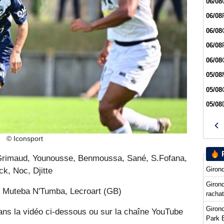
06/08
06/08
06/08
06/08
06/08
05/08
05/08
05/08
© Iconsport
Grimaud, Younousse, Benmoussa, Sané, S.Fofana,
Girond
k, Noc, Djitte
Girond
, Muteba N'Tumba, Lecroart (GB)
racha
Girond
dans la vidéo ci-dessous ou sur la chaîne YouTube
Park 