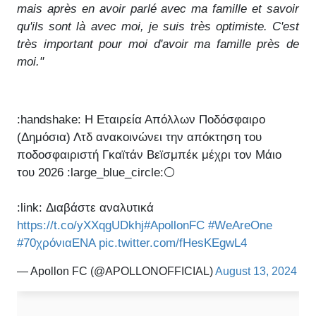
mais après en avoir parlé avec ma famille et savoir
qu'ils sont là avec moi, je suis très optimiste. C'est
très important pour moi d'avoir ma famille près de
moi."
:handshake: Η Εταιρεία Απόλλων Ποδόσφαιρο
(Δημόσια) Λτδ ανακοινώνει την απόκτηση του
ποδοσφαιριστή Γκαϊτάν Βεϊσμπέκ μέχρι τον Μάιο
του 2026 :large_blue_circle:⚪
:link: Διαβάστε αναλυτικά
https://t.co/yXXqgUDkhj
#ApollonFC
#WeAreOne
#70χρόνιαΕΝΑ
pic.twitter.com/fHesKEgwL4
— Apollon FC (@APOLLONOFFICIAL)
August 13, 2024