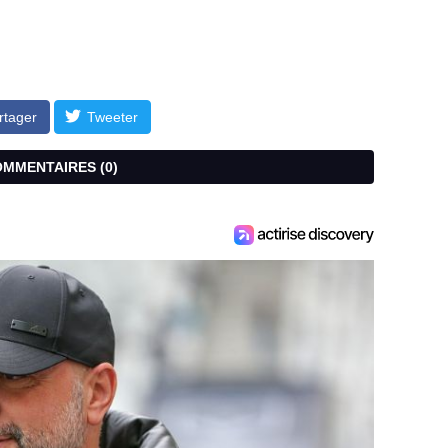
rtager
Tweeter
COMMENTAIRES (
0
)