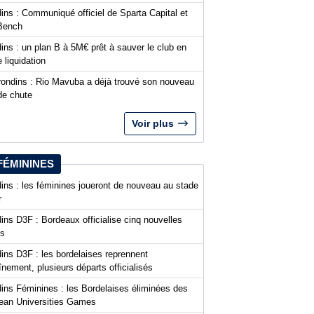
ins : Communiqué officiel de Sparta Capital et
Bench
ins : un plan B à 5M€ prêt à sauver le club en
 liquidation
rondins : Rio Mavuba a déjà trouvé son nouveau
de chute
Voir plus
FÉMININES
ins : les féminines joueront de nouveau au stade
r
ins D3F : Bordeaux officialise cinq nouvelles
es
ins D3F : les bordelaises reprennent
aînement, plusieurs départs officialisés
dins Féminines : les Bordelaises éliminées des
ean Universities Games