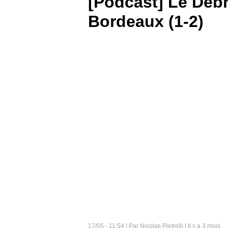
[Podcast] Le Déb
Bordeaux (1-2)
BOUTIQUE
PARIEZ
17/05 - 11:54 | Par Nicolas Pietrelli | Il y a 3 mois