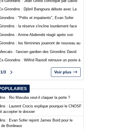
Ex-Girondins : Jean Grillot convoqué par David
Guion pour la première journée de Ligue 2
Ex-Girondins : Djibril Bangoura débute avec La
Roche Vendée en Ligue 3
Girondins : "Prêts et impatients", Evan Sofer
s'exprime sur les réseaux sociaux
Girondins : la réserve s'incline lourdement face
au SA Mérignacais
Girondins : Amine Abderrebi réagit après son
premier but avec Bordeaux
Girondins : les féminines joueront de nouveau au
stade Bel Air
Mercato : l'ancien gardien des Girondins David
Dava Agossa rejoint un club de N1
Ex-Girondins : Wilfrid Rastoll retrouve un poste à
Montpellier
1/3
Voir plus
POPULAIRES
ins : Rio Mavuba veut-il claquer la porte ?
dins : Laurent Crocis explique pourquoi le CNOSF
it accepter le dossier
ins : Evan Sofer rejoint James Bord pour le
t de Bordeaux