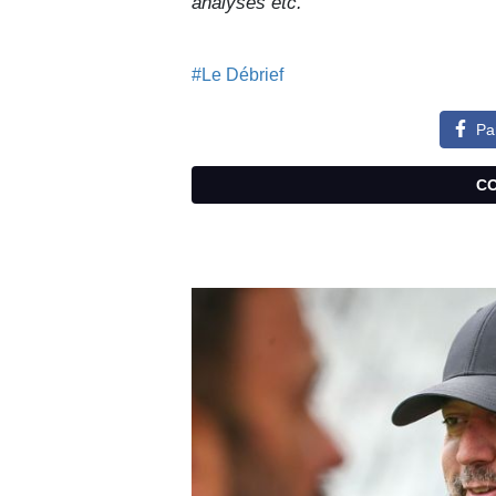
analyses etc.
#Le Débrief
Pa