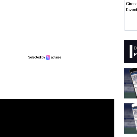
Girond
l'ave
D
P