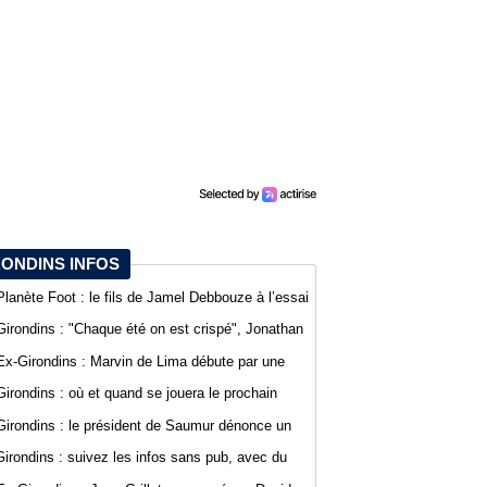
RONDINS INFOS
Planète Foot : le fils de Jamel Debbouze à l’essai
au SCO d’Angers
Girondins : "Chaque été on est crispé", Jonathan
D’Agostino fait part de sa lassitude
Ex-Girondins : Marvin de Lima débute par une
défaite avec Villefranche en Ligue 3
Girondins : où et quand se jouera le prochain
match de préparation ?
Girondins : le président de Saumur dénonce un
traitement différent pour Bordeaux
Girondins : suivez les infos sans pub, avec du
confort sur WebGirondins