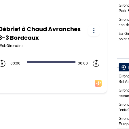
Girond
Park 
Girond
cas de
Ex-Gi
point 
Girond
Bel Ai
Girond
recru
Girond
l'entr
Giron
Europ