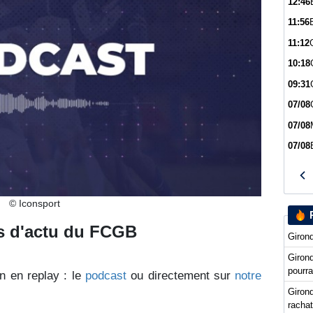
12:46
11:56
11:12
10:18
09:31
07/08
07/08
07/08
© Iconsport
ts d'actu du FCGB
Girond
Giron
pourra
n en replay : le
podcast
ou directement sur
notre
Girond
racha