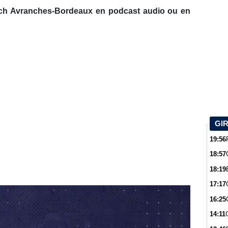
tch Avranches-Bordeaux en podcast audio ou en
GI
19:56
18:57
18:19
17:17
16:25
14:11