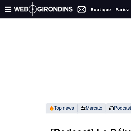
Boutique
Pariez
FIL
INFO
VIDÉOS
MERCATO
FORUM
N2
Top news
Mercato
Podcast
RÉGIONAL 1
FÉMININES