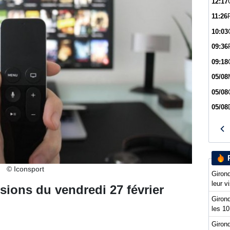
12:17
11:26
10:03
09:36
09:18
05/08
05/08
05/08
© Iconsport
Girond
leur v
sions du vendredi 27 février
Girond
les 10
Girond