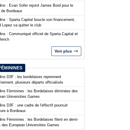
ins : Evan Sofer rejoint James Bord pour le
t de Bordeaux
ins : Sparta Capital boucle son financement,
 Lopez va quitter le club
ins : Communiqué officiel de Sparta Capital et
Bench
Voir plus
FÉMININES
ins D3F : les bordelaises reprennent
aînement, plusieurs départs officialisés
dins Féminines : les Bordelaises éliminées des
ean Universities Games
ins D3F : une cadre de l'effectif poursuit
nture à Bordeaux
ins Féminines : les Bordelaises filent en demi-
es des European Universities Games