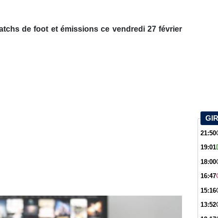
chs de foot et émissions ce vendredi 27 février
GI
21:50
19:01
18:00
16:47
15:16
13:52