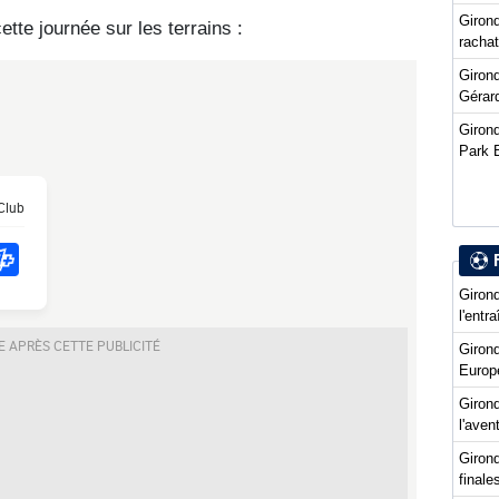
Girond
tte journée sur les terrains :
racha
Girond
Gérard
Girond
Park 
Girond
l'entr
Giron
Europ
Girond
l'ave
Girond
final