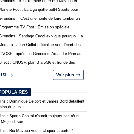
Girondins : c'est terminé entre Rio Mavuba et
Bordeaux
Planète Foot : La Liga quitte beIN Sports pour
DAZN
Girondins : "C'est une honte de faire tomber un
club comme Bordeaux", Jean-Marc Ferreri
Programme TV Foot : Émission spéciale
dénonce la gestion du club
abonnés WebGirondins avec Djino Forté
Girondins : Santiago Cucci explique pourquoi il a
signé la tribune des présidents de N1
Mercato : Jean Grillot officialise son départ des
Girondins et rejoint Clermont Foot
CNOSF : après les Girondins, Arsac-Le Pian au
cœur d'une procédure pour son maintien
Direct : CNOSF, plan B à 5M€ et fronde des
clubs, encore une journée chaude !
1/3
Voir plus
POPULAIRES
ins : Dominique Delport et James Bord détaillent
ision du club
ins : Sparta Capital n'aurait toujours pas réuni
 M€ jeudi soir
ins : Rio Mavuba veut-il claquer la porte ?