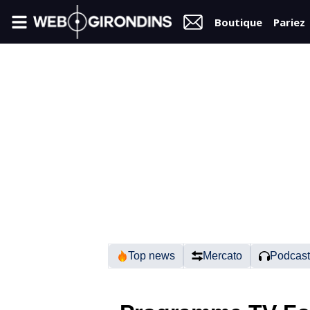
Boutique
Pariez
FIL
INFO
VIDÉOS
MERCATO
FORUM
N2
Top news
Mercato
Podcast
RÉGIONAL 1
FÉMININES