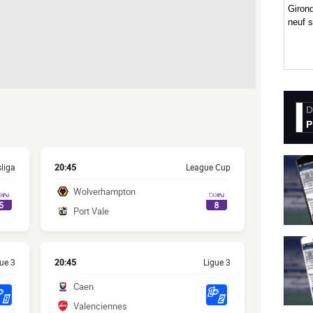
Girond
neuf 
D
P