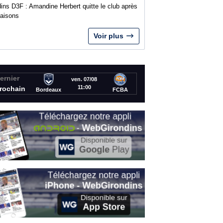
ins D3F : Amandine Herbert quitte le club après
saisons
Voir plus
ernier
ven. 07/08
11:00
rochain
Bordeaux
FCBA