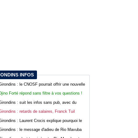
RONDINS INFOS
Girondins : le CNOSF pourrait offrir une nouvelle
chance à Bordeaux devant la DNCG
Djino Forté répond sans filtre à vos questions !
Live abonnés WebGirondins
Girondins : suit les infos sans pub, avec du
confort sur WebGirondins
Girondins : retards de salaires, Franck Tuil
rassure les troupes au Haillan
Girondins : Laurent Crocis explique pourquoi le
CNOSF pourrait accepter le dossier
Girondins : le message d'adieu de Rio Mavuba
après son départ