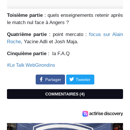
Toisième partie
: quels enseignements retenir après
le match nul face à Angers ?
Quatrième partie
: point mercato :
focus sur Alain
Roche
, Yacine Adli et Josh Maja.
Cinquième partie
: la F.A.Q
#Le Talk WebGirondins
Partager
Tweeter
COMMENTAIRES (
4
)