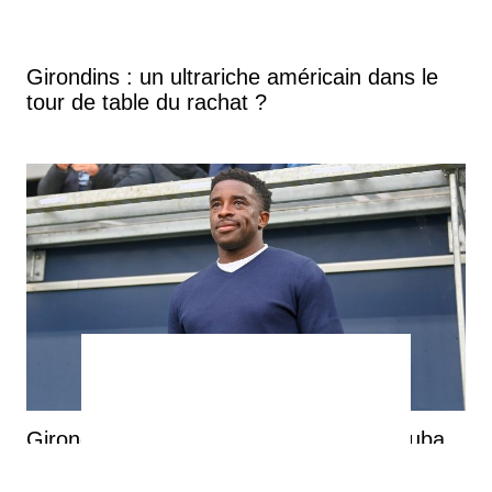
Girondins : un ultrariche américain dans le
tour de table du rachat ?
Girondins : c'est terminé entre Rio Mavuba
et Bordeaux
You can close this ad in 5 seconds