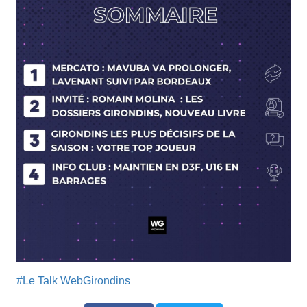
#Le Talk WebGirondins