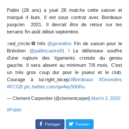
Pablo (28 ans) a joué 28 matchs cette saison et
marqué 4 buts. Il est sous contrat avec Bordeaux
jusqu'en 2021. Il devrait être de retour sur les
terrains fin août début septembre.
:red_circle:⚽️Info
@girondins
Fin de saison pour le
Brésilien
@pablocastro91
! Le défenseur souffre
d'une rupture des ligaments croisés du genou
gauche. Il sera absent au minimum 7/8 mois. C'est
un très gros coup dur pour le joueur et le club.
Courage à lui:right_bicep:
#Bordeaux
#Girondins
#FCGB
pic.twitter.com/qw4ey50hRu
— Clement Carpentier (@clementcarpet)
March 2, 2020
#Pablo
Partager
Tweeter