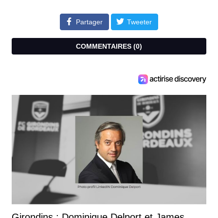
Partager
Tweeter
COMMENTAIRES (
0
)
Girondins : Dominique Delport et James