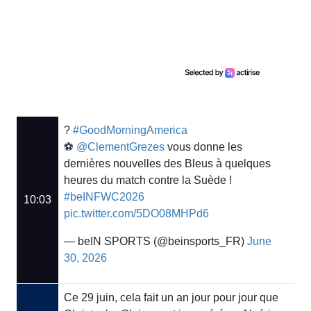
?
#GoodMorningAmerica
⚽
@ClementGrezes
vous donne les
dernières nouvelles des Bleus à quelques
heures du match contre la Suède !
#beINFWC2026
10:03
pic.twitter.com/5DO08MHPd6
— beIN SPORTS (@beinsports_FR)
June
30, 2026
Ce 29 juin, cela fait un an jour pour jour que