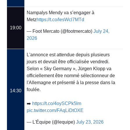
Nampalys Mendy va s’engager à
Metz
https://t.co/lesWcl7MTd
19:00
— Foot Mercato (@footmercato)
July 24,
2026
L'annonce est attendue depuis plusieurs
jours et devrait être officialisée vendredi.
Selon « Sky Germany », Jürgen Klopp va
officiellement être nommé sélectionneur de
l'Allemagne et présenté à la presse dans la
foulée.
14:30
➡️
https://t.co/4oySCPk5lm
pic.twitter.com/FAqLiDtOXE
— L'Équipe (@lequipe)
July 23, 2026