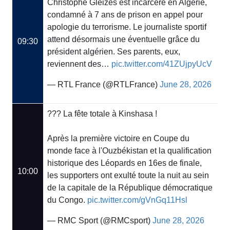
Christophe Gleizes est incarcéré en Algérie,
condamné à 7 ans de prison en appel pour
apologie du terrorisme. Le journaliste sportif
attend désormais une éventuelle grâce du
09:30
président algérien. Ses parents, eux,
reviennent des…
pic.twitter.com/41ZUjpyUcV
— RTL France (@RTLFrance)
June 28, 2026
??? La fête totale à Kinshasa !
Après la première victoire en Coupe du
monde face à l'Ouzbékistan et la qualification
historique des Léopards en 16es de finale,
10:00
les supporters ont exulté toute la nuit au sein
de la capitale de la République démocratique
du Congo.
pic.twitter.com/gVnGq11Hsl
— RMC Sport (@RMCsport)
June 28, 2026