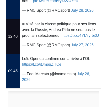
nos…
pic.twitter.com/cy4r2AOcpx
— RMC Sport (@RMCsport)
July 28, 2026
❌ Visé par la classe politique pour ses liens
avec la Russie, Andrea Pirlo ne sera pas le
prochain sélectionneur.
https://t.co/4YkYyrbj0J
12:40
— RMC Sport (@RMCsport)
July 27, 2026
Loïs Openda confirme son arrivée à l’OL
https://t.co/jtJmpqZHCe
09:45
— Foot Mercato (@footmercato)
July 26,
2026