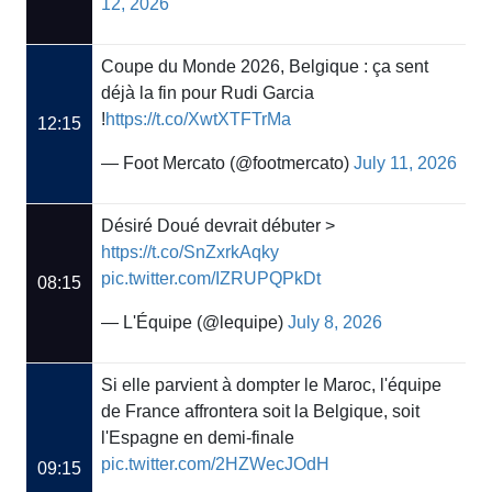
12, 2026
Coupe du Monde 2026, Belgique : ça sent
déjà la fin pour Rudi Garcia
!
https://t.co/XwtXTFTrMa
12:15
— Foot Mercato (@footmercato)
July 11, 2026
Désiré Doué devrait débuter >
https://t.co/SnZxrkAqky
pic.twitter.com/IZRUPQPkDt
08:15
— L'Équipe (@lequipe)
July 8, 2026
Si elle parvient à dompter le Maroc, l'équipe
de France affrontera soit la Belgique, soit
l'Espagne en demi-finale
pic.twitter.com/2HZWecJOdH
09:15