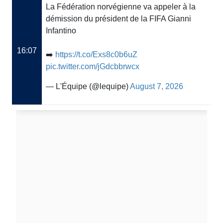
La Fédération norvégienne va appeler à la
démission du président de la FIFA Gianni
Infantino
16:07
➡️
https://t.co/Exs8c0b6uZ
pic.twitter.com/jGdcbbrwcx
— L'Équipe (@lequipe)
August 7, 2026