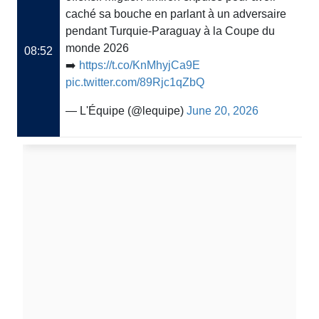
caché sa bouche en parlant à un adversaire
pendant Turquie-Paraguay à la Coupe du
monde 2026
08:52
➡️
https://t.co/KnMhyjCa9E
pic.twitter.com/89Rjc1qZbQ
— L'Équipe (@lequipe)
June 20, 2026