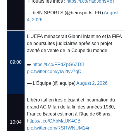
? Toutes les infos :
https://t.co/YaqJdhsX6T
— beIN SPORTS (@beinsports_FR)
August
4, 2026
L'UEFA menacerait Gianni Infantino et la FIFA
de poursuites judiciaires après son projet
avorté de vente de la Coupe du monde
09:00
➡️
https://t.co/FPdZpG6ZDB
pic.twitter.com/yIw2tyv7qD
— L'Équipe (@lequipe)
August 2, 2026
Libéro italien très élégant et incarnation du
grand AC Milan de la fin des années 1980,
Franco Baresi est mort à l'âge de 66 ans.
https://t.co/GAbMaUK4CB
10:04
pic.twitter.com/RSRWNUM14r