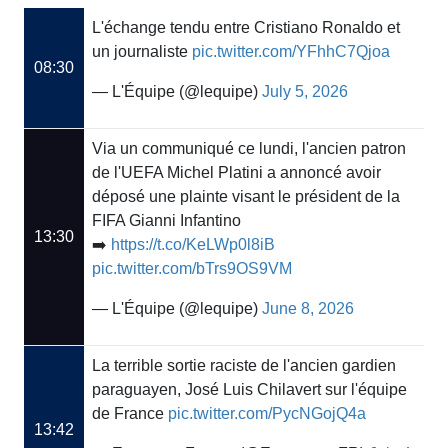
L'échange tendu entre Cristiano Ronaldo et
un journaliste
pic.twitter.com/YFhhC7Qjoa
08:30
— L'Équipe (@lequipe)
July 5, 2026
Via un communiqué ce lundi, l'ancien patron
de l'UEFA Michel Platini a annoncé avoir
déposé une plainte visant le président de la
FIFA Gianni Infantino
13:30
➡️
https://t.co/KeLWp0l8iB
pic.twitter.com/bTrs9OS9VM
— L'Équipe (@lequipe)
June 8, 2026
La terrible sortie raciste de l'ancien gardien
paraguayen, José Luis Chilavert sur l'équipe
de France
pic.twitter.com/PycNGojQ4a
13:42