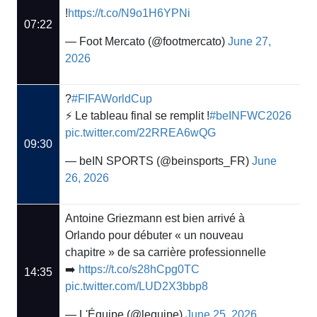
!
https://t.co/N9o1H6YPNi
07:22
— Foot Mercato (@footmercato)
June 27,
2026
?
#FIFAWorldCup
⚡️ Le tableau final se remplit !
#beINFWC2026
pic.twitter.com/22RREA6wQG
09:30
— beIN SPORTS (@beinsports_FR)
June
26, 2026
Antoine Griezmann est bien arrivé à
Orlando pour débuter « un nouveau
chapitre » de sa carrière professionnelle
➡️
https://t.co/s28hCpg0TC
14:35
pic.twitter.com/LUD2X3bbp8
— L'Équipe (@lequipe)
June 25, 2026