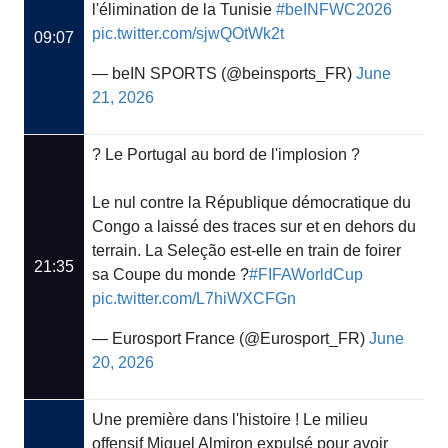
l'élimination de la Tunisie
#beINFWC2026
pic.twitter.com/sjwQOtWk2t
09:07
— beIN SPORTS (@beinsports_FR)
June
21, 2026
? Le Portugal au bord de l'implosion ?
Le nul contre la République démocratique du
Congo a laissé des traces sur et en dehors du
terrain. La Seleção est-elle en train de foirer
21:35
sa Coupe du monde ?
#FIFAWorldCup
pic.twitter.com/L7hiWXCFGn
— Eurosport France (@Eurosport_FR)
June
20, 2026
Une première dans l'histoire ! Le milieu
offensif Miguel Almiron expulsé pour avoir