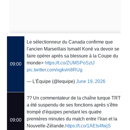
Le sélectionneur du Canada confirme que
l'ancien Marseillais Ismaël Koné va devoir se
faire opérer après sa blessure à la Coupe du
monde>
https://t.co/ZUMSPoSztJ
09:00
pic.twitter.com/xgkvln8RUg
— L'Équipe (@lequipe)
June 19, 2026
?? Un commentateur de la chaîne turque TRT
a été suspendu de ses fonctions après s'être
trompé d'équipes pendant les quatre
premières minutes du match entre l'Iran et la
09:00
Nouvelle-Zélande.
https://t.co/1AEIs4fwjS