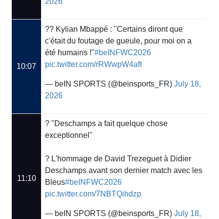
2026
?? Kylian Mbappé : "Certains diront que
c'était du foutage de gueule, pour moi on a
été humains !"
#beINFWC2026
pic.twitter.com/rRWwpW4aft
10:07
— beIN SPORTS (@beinsports_FR)
July 18,
2026
?️ "Deschamps a fait quelque chose
exceptionnel"
?️ L'hommage de David Trezeguet à Didier
Deschamps avant son dernier match avec les
11:10
Bleus
#beINFWC2026
pic.twitter.com/7NBTQihdzp
— beIN SPORTS (@beinsports_FR)
July 18,