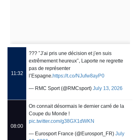
???️ "J'ai pris une décision et j'en suis
extrêmement heureux", Laporte ne regrette
pas de représenter
11:32
l’Espagne.
https://t.co/NJufw8ayP0
— RMC Sport (@RMCsport)
July 13, 2026
On connait désormais le dernier carré de la
Coupe du Monde !
pic.twitter.com/g38GX1dWKN
08:00
— Eurosport France (@Eurosport_FR)
July