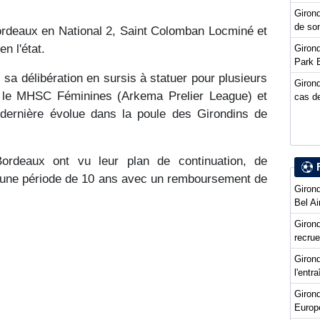
Girond
de so
ordeaux en National 2, Saint Colomban Locminé et
n l'état.
Girond
Park 
 sa délibération en sursis à statuer pour plusieurs
Girond
), le MHSC Féminines (Arkema Prelier League) et
cas de
dernière évolue dans la poule des Girondins de
ordeaux ont vu leur plan de continuation, de
r une période de 10 ans avec un remboursement de
Girond
Bel Ai
Girond
recru
Girond
l'entr
Giron
Europ