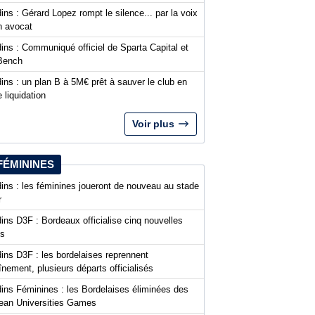
ins : Gérard Lopez rompt le silence... par la voix
n avocat
ins : Communiqué officiel de Sparta Capital et
Bench
ins : un plan B à 5M€ prêt à sauver le club en
 liquidation
Voir plus
FÉMININES
ins : les féminines joueront de nouveau au stade
r
ins D3F : Bordeaux officialise cinq nouvelles
es
ins D3F : les bordelaises reprennent
aînement, plusieurs départs officialisés
dins Féminines : les Bordelaises éliminées des
ean Universities Games