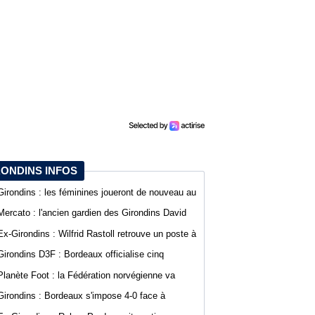
RONDINS INFOS
Girondins : les féminines joueront de nouveau au
stade Bel Air
Mercato : l'ancien gardien des Girondins David
Dava Agossa rejoint un club de N1
Ex-Girondins : Wilfrid Rastoll retrouve un poste à
Montpellier
Girondins D3F : Bordeaux officialise cinq
nouvelles recrues
Planète Foot : la Fédération norvégienne va
appeler à la démission du président de la FIFA
Girondins : Bordeaux s'impose 4-0 face à
Gianni Infantino
Arcachon avec des buts de Koffi et Lavenant