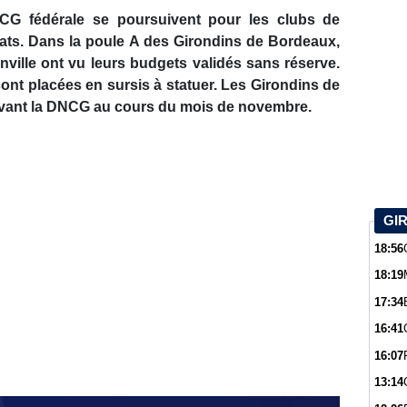
NCG fédérale se poursuivent pour les clubs de
ats. Dans la poule A des Girondins de Bordeaux,
ille ont vu leurs budgets validés sans réserve.
ont placées en sursis à statuer. Les Girondins de
vant la DNCG au cours du mois de novembre.
GI
18:56
18:19
17:34
16:41
16:07
13:14