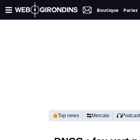
Boutique
Pariez
FIL
INFO
VIDÉOS
MERCATO
FORUM
N2
Top news
Mercato
Podcast
RÉGIONAL 1
FÉMININES