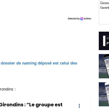
Girond
l'ave
D
P
l dossier de naming déposé est celui des
rondins :