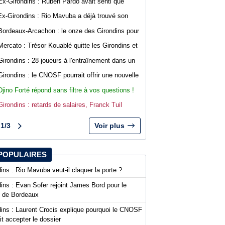
Ex-Girondins : Ruben Pardo avait senti que
"quelque chose de grave allait arriver"
Ex-Girondins : Rio Mavuba a déjà trouvé son
nouveau point de chute
Bordeaux-Arcachon : le onze des Girondins pour
le deuxième match de préparation
Mercato : Trésor Kouablé quitte les Girondins et
signe son premier contrat professionnel
Girondins : 28 joueurs à l'entraînement dans un
contexte mouvementé
Girondins : le CNOSF pourrait offrir une nouvelle
chance à Bordeaux devant la DNCG
Djino Forté répond sans filtre à vos questions !
Live abonnés WebGirondins
Girondins : retards de salaires, Franck Tuil
rassure les troupes au Haillan
1/3
Voir plus
POPULAIRES
ins : Rio Mavuba veut-il claquer la porte ?
ins : Evan Sofer rejoint James Bord pour le
t de Bordeaux
dins : Laurent Crocis explique pourquoi le CNOSF
it accepter le dossier