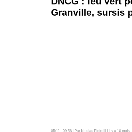
DNCG : feu vert p
Granville, sursis 
BOUTIQUE
PARIEZ
05/11 - 09:58 | Par Nicolas Pietrelli | Il y a 10 mois