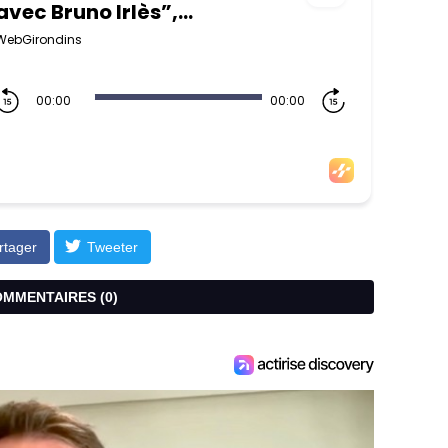
rtager
Tweeter
COMMENTAIRES (
0
)