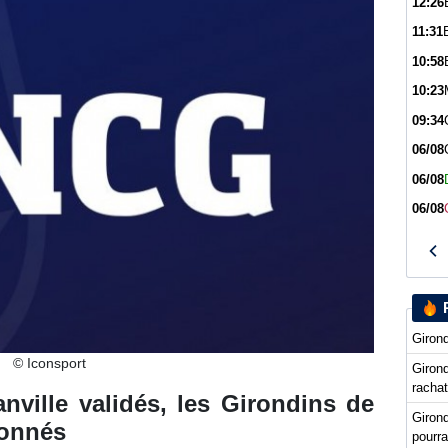
12:26
11:31
10:58
10:23
09:34
06/08
06/08
06/08
Girond
© Iconsport
Girond
racha
ville validés, les Girondins de
Giron
ionnés
pourra