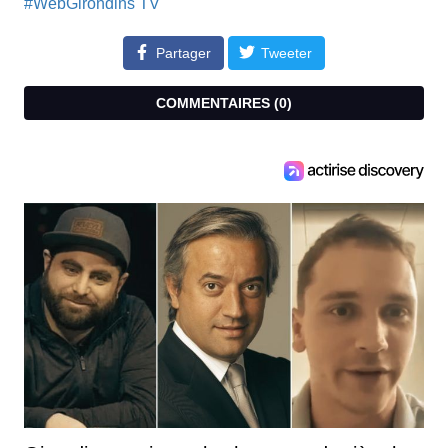
#WebGirondins TV
Partager
Tweeter
COMMENTAIRES (
0
)