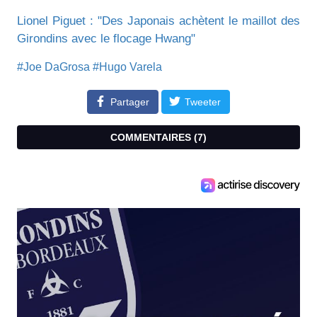
Lionel Piguet : "Des Japonais achètent le maillot des
Girondins avec le flocage Hwang"
#Joe DaGrosa
#Hugo Varela
Partager
Tweeter
COMMENTAIRES (
7
)