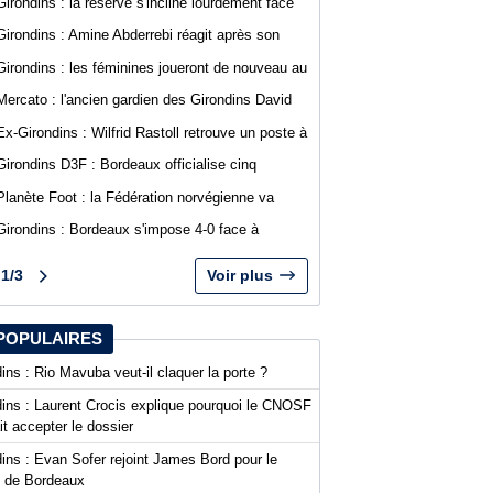
Girondins : la réserve s'incline lourdement face
au SA Mérignacais
Girondins : Amine Abderrebi réagit après son
premier but avec Bordeaux
Girondins : les féminines joueront de nouveau au
stade Bel Air
Mercato : l'ancien gardien des Girondins David
Dava Agossa rejoint un club de N1
Ex-Girondins : Wilfrid Rastoll retrouve un poste à
Montpellier
Girondins D3F : Bordeaux officialise cinq
nouvelles recrues
Planète Foot : la Fédération norvégienne va
appeler à la démission du président de la FIFA
Girondins : Bordeaux s'impose 4-0 face à
Gianni Infantino
Arcachon avec des buts de Koffi et Lavenant
1/3
Voir plus
POPULAIRES
ins : Rio Mavuba veut-il claquer la porte ?
dins : Laurent Crocis explique pourquoi le CNOSF
it accepter le dossier
ins : Evan Sofer rejoint James Bord pour le
t de Bordeaux