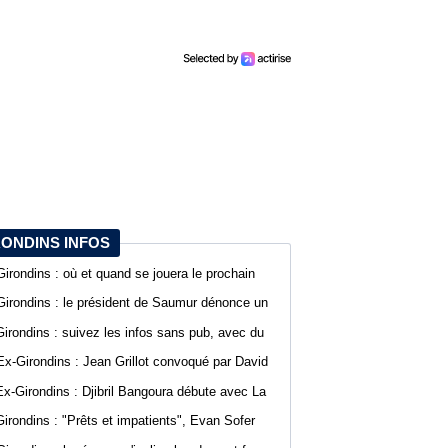
RONDINS INFOS
Girondins : où et quand se jouera le prochain
match de préparation ?
Girondins : le président de Saumur dénonce un
traitement différent pour Bordeaux
Girondins : suivez les infos sans pub, avec du
confort sur WebGirondins
Ex-Girondins : Jean Grillot convoqué par David
Guion pour la première journée de Ligue 2
Ex-Girondins : Djibril Bangoura débute avec La
Roche Vendée en Ligue 3
Girondins : "Prêts et impatients", Evan Sofer
s'exprime sur les réseaux sociaux