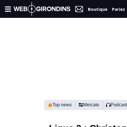
Boutique
Pariez
FIL
INFO
VIDÉOS
MERCATO
FORUM
N2
Top news
Mercato
Podcast
RÉGIONAL 1
FÉMININES