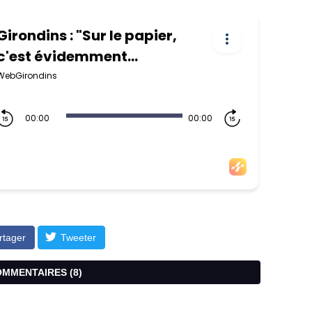
rtager
Tweeter
COMMENTAIRES (
8
)