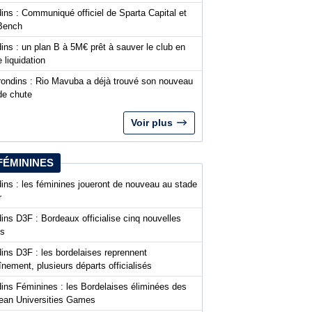
ins : Communiqué officiel de Sparta Capital et
Bench
ins : un plan B à 5M€ prêt à sauver le club en
 liquidation
rondins : Rio Mavuba a déjà trouvé son nouveau
de chute
Voir plus
FÉMININES
ins : les féminines joueront de nouveau au stade
r
ins D3F : Bordeaux officialise cinq nouvelles
es
ins D3F : les bordelaises reprennent
aînement, plusieurs départs officialisés
dins Féminines : les Bordelaises éliminées des
ean Universities Games