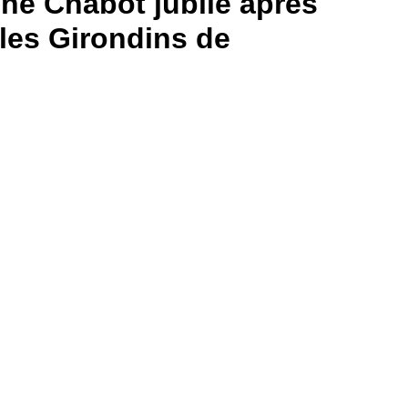
phe Chabot jubile après
les Girondins de