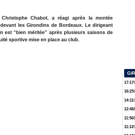
Christophe Chabot, a réagi après la montée
 devant les Girondins de Bordeaux. Le dirigeant
n est “bien méritée” après plusieurs saisons de
nuité sportive mise en place au club.
GI
17:17
16:25
14:11
12:46
11:56
11:12