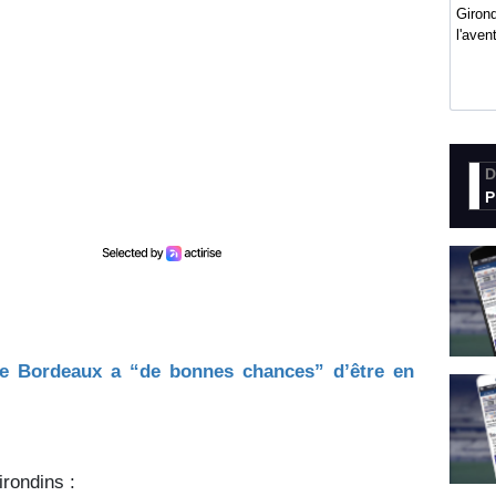
Girond
l'ave
D
P
e Bordeaux a “de bonnes chances” d’être en
irondins :