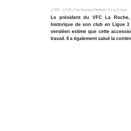
17/05 - 10:55 | Par Nicolas Pietrelli | Il y a 3 mois
Le président du VFC La Roche, 
historique de son club en Ligue 3
vendéen estime que cette accessio
travail. Il a également salué la conti