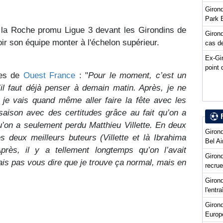
Girond
Park 
C la Roche promu Ligue 3 devant les Girondins de
Girond
ir son équipe monter à l'échelon supérieur.
cas de
Ex-Gi
point 
nes de
Ouest France
: "
Pour le moment, c’est un
il faut déjà penser à demain matin. Après, je ne
 je vais quand même aller faire la fête avec les
saison avec des certitudes grâce au fait qu’on a
’on a seulement perdu Matthieu Villette. En deux
Girond
 deux meilleurs buteurs (Villette et là Ibrahima
Bel Ai
Après, il y a tellement longtemps qu’on l’avait
Girond
is pas vous dire que je trouve ça normal, mais en
recru
Girond
l'entr
Giron
Europ